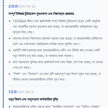
2.0.0
2025-09-25
সম্পূর্ণ ইউজার ইন্টারফেস পুনঃনকশা এবং নিরাপত্তা জোরদার
1333bet জীবন সেবা প্ল্যাটফর্মের সম্পূর্ণ ইউজার ইন্টারফেস (UI) একটি আধুনিক
এবং আকর্ষণীয় নকশায় পুনঃনকশা করা হয়েছে, যা ব্যবহারকারীর অভিজ্ঞতাকে নতুন
মাত্রায় নিয়ে গেছে।
অত্যন্ত উন্নত নিরাপত্তা ব্যবস্থা প্রয়োগ করা হয়েছে, যা ব্যবহারকারীর ব্যক্তিগত
ডেটা এবং ডাউনলোড প্রক্রিয়াকে সর্বোচ্চ স্তরে সুরক্ষিত রাখে।
প্রতিটি সফটওয়্যারের জন্য ব্যবহারকারীদের রেটিং এবং রিভিউ জমা দেওয়ার একটি
নতুন সিস্টেম চালু করা হয়েছে, যা অন্যদের জন্য সহায়ক।
রাতে ব্যবহারের সুবিধার জন্য প্ল্যাটফর্মে ডার্ক মোড বিকল্প যোগ করা হয়েছে, যা চোখের
ওপর চাপ কমায়।
"শিক্ষা" এবং "বিনোদন" এর মতো দুটি গুরুত্বপূর্ণ নতুন বিভাগ যুক্ত করা হয়েছে, যা
বিভিন্ন ধরনের ব্যবহারকারীদের চাহিদা পূরণ করে।
1.2.0
2025-08-10
নতুন বিভাগ এবং অনুসন্ধান কার্যকারিতা বৃদ্ধি
ব্যবহারকারীদের চাহিদা পূরণের জন্য "সামাজিক যোগাযোগ" এবং "ভিডিও প্লেয়ার"