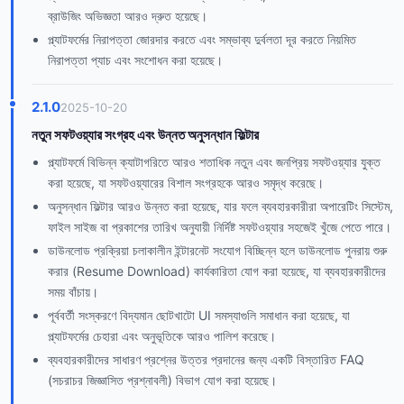
ব্রাউজিং অভিজ্ঞতা আরও দ্রুত হয়েছে।
প্ল্যাটফর্মের নিরাপত্তা জোরদার করতে এবং সম্ভাব্য দুর্বলতা দূর করতে নিয়মিত
নিরাপত্তা প্যাচ এবং সংশোধন করা হয়েছে।
2.1.0
2025-10-20
নতুন সফটওয়্যার সংগ্রহ এবং উন্নত অনুসন্ধান ফিল্টার
প্ল্যাটফর্মে বিভিন্ন ক্যাটাগরিতে আরও শতাধিক নতুন এবং জনপ্রিয় সফটওয়্যার যুক্ত
করা হয়েছে, যা সফটওয়্যারের বিশাল সংগ্রহকে আরও সমৃদ্ধ করেছে।
অনুসন্ধান ফিল্টার আরও উন্নত করা হয়েছে, যার ফলে ব্যবহারকারীরা অপারেটিং সিস্টেম,
ফাইল সাইজ বা প্রকাশের তারিখ অনুযায়ী নির্দিষ্ট সফটওয়্যার সহজেই খুঁজে পেতে পারে।
ডাউনলোড প্রক্রিয়া চলাকালীন ইন্টারনেট সংযোগ বিচ্ছিন্ন হলে ডাউনলোড পুনরায় শুরু
করার (Resume Download) কার্যকারিতা যোগ করা হয়েছে, যা ব্যবহারকারীদের
সময় বাঁচায়।
পূর্ববর্তী সংস্করণে বিদ্যমান ছোটখাটো UI সমস্যাগুলি সমাধান করা হয়েছে, যা
প্ল্যাটফর্মের চেহারা এবং অনুভূতিকে আরও পালিশ করেছে।
ব্যবহারকারীদের সাধারণ প্রশ্নের উত্তর প্রদানের জন্য একটি বিস্তারিত FAQ
(সচরাচর জিজ্ঞাসিত প্রশ্নাবলী) বিভাগ যোগ করা হয়েছে।