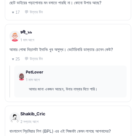
ছোট ভাইয়ের পড়াশোনায় মন বসাতে পারছি না। কোনো উপায় আছে?
💬 উত্তর দিন
♥ 17
রুমী_৯৯
1 মাস আগে
আমার পোষা বিড়ালটা ইদানিং খুব অসুস্থ। ভেটেরিনারি ডাক্তার চেনেন কেউ?
💬 উত্তর দিন
♥ 25
PetLover
1 মাস আগে
আমার জানা একজন আছেন, উনার নাম্বার দিতে পারি।
Shakib_Cric
2 সপ্তাহ আগে
বাংলাদেশ প্রিমিয়ার লিগ (BPL) এর এই সিজনটা কেমন লাগছে আপনাদের?