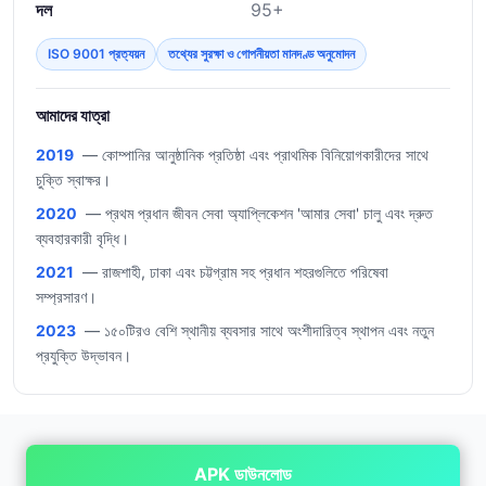
দল
95+
ISO 9001 প্রত্যয়ন
তথ্যের সুরক্ষা ও গোপনীয়তা মানদণ্ড অনুমোদন
আমাদের যাত্রা
2019
— কোম্পানির আনুষ্ঠানিক প্রতিষ্ঠা এবং প্রাথমিক বিনিয়োগকারীদের সাথে
চুক্তি স্বাক্ষর।
2020
— প্রথম প্রধান জীবন সেবা অ্যাপ্লিকেশন 'আমার সেবা' চালু এবং দ্রুত
ব্যবহারকারী বৃদ্ধি।
2021
— রাজশাহী, ঢাকা এবং চট্টগ্রাম সহ প্রধান শহরগুলিতে পরিষেবা
সম্প্রসারণ।
2023
— ১৫০টিরও বেশি স্থানীয় ব্যবসার সাথে অংশীদারিত্ব স্থাপন এবং নতুন
প্রযুক্তি উদ্ভাবন।
APK ডাউনলোড