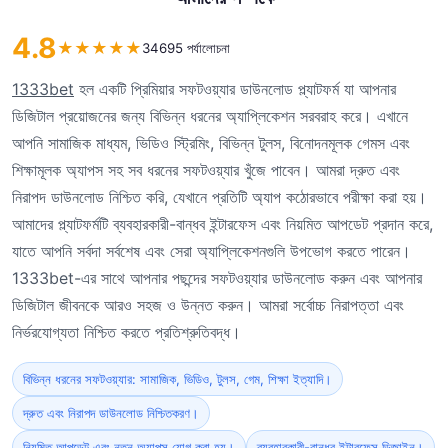
4.8
★
★
★
★
★
34695 পর্যালোচনা
1333bet
হল একটি প্রিমিয়ার সফটওয়্যার ডাউনলোড প্ল্যাটফর্ম যা আপনার
ডিজিটাল প্রয়োজনের জন্য বিভিন্ন ধরনের অ্যাপ্লিকেশন সরবরাহ করে। এখানে
আপনি সামাজিক মাধ্যম, ভিডিও স্ট্রিমিং, বিভিন্ন টুলস, বিনোদনমূলক গেমস এবং
শিক্ষামূলক অ্যাপস সহ সব ধরনের সফটওয়্যার খুঁজে পাবেন। আমরা দ্রুত এবং
নিরাপদ ডাউনলোড নিশ্চিত করি, যেখানে প্রতিটি অ্যাপ কঠোরভাবে পরীক্ষা করা হয়।
আমাদের প্ল্যাটফর্মটি ব্যবহারকারী-বান্ধব ইন্টারফেস এবং নিয়মিত আপডেট প্রদান করে,
যাতে আপনি সর্বদা সর্বশেষ এবং সেরা অ্যাপ্লিকেশনগুলি উপভোগ করতে পারেন।
1333bet-এর সাথে আপনার পছন্দের সফটওয়্যার ডাউনলোড করুন এবং আপনার
ডিজিটাল জীবনকে আরও সহজ ও উন্নত করুন। আমরা সর্বোচ্চ নিরাপত্তা এবং
নির্ভরযোগ্যতা নিশ্চিত করতে প্রতিশ্রুতিবদ্ধ।
বিভিন্ন ধরনের সফটওয়্যার: সামাজিক, ভিডিও, টুলস, গেম, শিক্ষা ইত্যাদি।
দ্রুত এবং নিরাপদ ডাউনলোড নিশ্চিতকরণ।
নিয়মিত আপডেট এবং নতুন অ্যাপস যোগ করা হয়।
ব্যবহারকারী-বান্ধব ইন্টারফেস ডিজাইন।