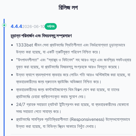
রিলিজ লগ
4.4.4
2026-06-10
সর্বশেষ
চূড়ান্ত পরিমার্জন এবং বিষয়বস্তু সম্প্রসারণ
1333bet জীবন সেবা প্ল্যাটফর্মের স্থিতিশীলতা এবং নির্ভরযোগ্যতা চূড়ান্তভাবে
উন্নত করা হয়েছে, যা একটি ত্রুটিমুক্ত পরিবেশ নিশ্চিত করে।
"উৎপাদনশীলতা" এবং "স্বাস্থ্য ও ফিটনেস" সহ আরও নতুন এবং জনপ্রিয় সফটওয়্যার
যুক্ত করা হয়েছে, যা প্ল্যাটফর্মের বিষয়বস্তু সংগ্রহকে আরও বিস্তৃত করেছে।
উন্নত ক্যাশে ব্যবস্থাপনা ব্যবহার করে লোডিং গতি আরও অপ্টিমাইজ করা হয়েছে, যা
ব্যবহারকারীদের জন্য দ্রুততম ব্রাউজিং অভিজ্ঞতা নিশ্চিত করে।
ব্যবহারকারীদের জন্য কাস্টমাইজযোগ্য থিম বিকল্প যোগ করা হয়েছে, যা তাদের
প্ল্যাটফর্মের চেহারা ব্যক্তিগতকৃত করার সুযোগ দেয়।
24/7 গ্রাহক সহায়তা চ্যাটবট ইন্টিগ্রেশন করা হয়েছে, যা ব্যবহারকারীদের যেকোনো
সময় সহায়তা পেতে সাহায্য করে।
প্ল্যাটফর্মের সামগ্রিক প্রতিক্রিয়াশীলতা (Responsiveness) উল্লেখযোগ্যভাবে
উন্নত করা হয়েছে, যা বিভিন্ন স্ক্রিন আকারে নিখুঁত দেখায়।