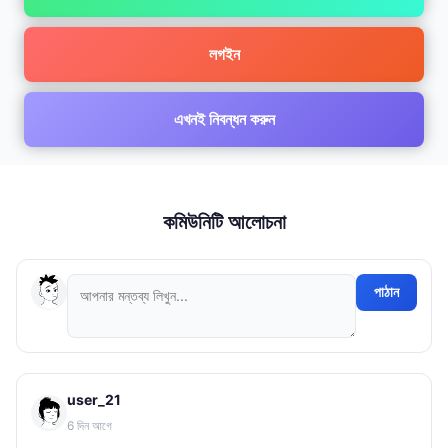
লগইন
এখনই নিবন্ধন করুন
কমিউনিটি আলোচনা
পাঠান
user_21
6 দিন আগে