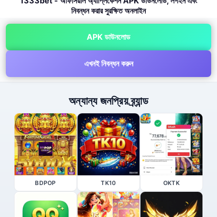
1333bet - অফিসিয়াল অ্যাপ্লিকেশন APK ডাউনলোড, লগইন এবং
নিবন্ধন করার সুরক্ষিত অনলাইন
APK ডাউনলোড
এখনই নিবন্ধন করুন
অন্যান্য জনপ্রিয় ব্র্যান্ড
BDPOP
TK10
OKTK