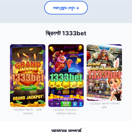
সকল ব্র্যান্ড দেখুন →
স্ক্রিনশট 1333bet
1333bet স্ক্রিনশট অফিসিয়াল
APK
1333bet স্ক্রিনশট - APK
1333bet Preview -
অফিসিয়াল
অফিসিয়াল ডাউনলোড
আমাদের সম্পর্কে