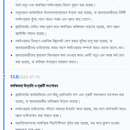
নামে নতুন এবং জনপ্রিয় সফটওয়্যার বিভাগ যুক্ত করা হয়েছে।
অনুসন্ধান কার্যকারিতা উল্লেখযোগ্যভাবে উন্নত করা হয়েছে, যা ব্যবহারকারীদের নির্দিষ্ট
সফটওয়্যার খুঁজে পেতে আরও সহজ এবং দ্রুত করে তোলে।
প্ল্যাটফর্মের লোডিং সময় হ্রাস করে সামগ্রিক কর্মক্ষমতা বাড়ানো হয়েছে, ফলে দ্রুত
ব্রাউজিং সম্ভব হয়েছে।
সফটওয়্যার বিবরণে একাধিক স্ক্রিনশট যোগ করার সুবিধা চালু করা হয়েছে, যা
ব্যবহারকারীদের ডাউনলোড করার আগে সফটওয়্যার সম্পর্কে আরও ভালো ধারণা দেয়।
ব্যবহারকারীদের মূল্যবান ফিডব্যাক জমা দেওয়ার জন্য একটি নতুন এবং সহজ ফর্ম যোগ
করা হয়েছে, যা ভবিষ্যৎ উন্নয়নে সহায়তা করবে।
1.1.0
2025-07-15
কর্মক্ষমতা উন্নতি ও ত্রুটি সংশোধন
প্ল্যাটফর্মের কার্যকারিতায় বেশ কিছু ছোটখাটো বাগ এবং ত্রুটি সফলভাবে সংশোধন করা
হয়েছে, যা ব্যবহারকারীর অভিজ্ঞতা উন্নত করেছে।
সফটওয়্যার ডাউনলোড গতিতে সামান্য উন্নতি আনা হয়েছে, যার ফলে ফাইলগুলি আরও
দ্রুত ডাউনলোড করা সম্ভব হচ্ছে।
অ্যাপ্লিকেশনের সামগ্রিক স্থিতিশীলতা বৃদ্ধি করা হয়েছে, যার ফলে ক্র্যাশ হওয়ার
সম্ভাবনা কমে গেছে।