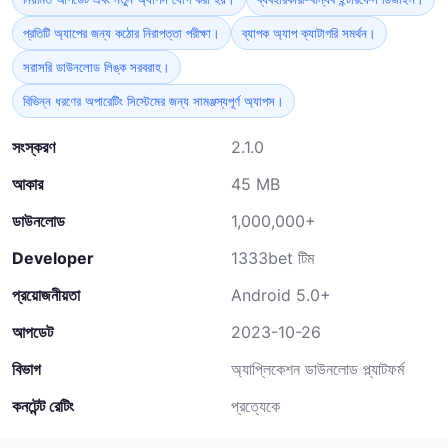
প্রতিটি অ্যাপের জন্য কঠোর নিরাপত্তা পরীক্ষা।
ব্যাপক অ্যাপ ক্যাটাগরি সমর্থন।
সরাসরি ডাউনলোড লিঙ্ক সরবরাহ।
বিভিন্ন ধরণের অপারেটিং সিস্টেমের জন্য সামঞ্জস্যপূর্ণ অ্যাপস।
সংস্করণ
2.1.0
আকার
45 MB
ডাউনলোড
1,000,000+
Developer
1333bet টিম
প্রয়োজনীয়তা
Android 5.0+
আপডেট
2023-10-26
বিভাগ
অ্যাপ্লিকেশন ডাউনলোড প্ল্যাটফর্ম
কনটেন্ট রেটিং
প্রত্যেকে