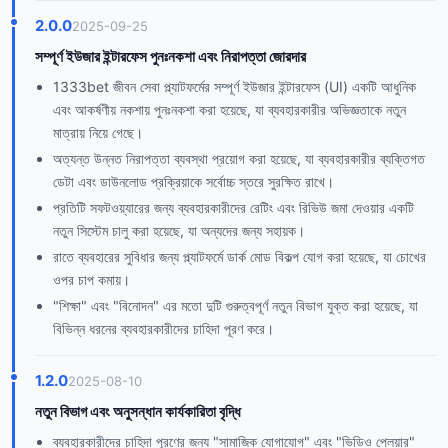
2.0.0
2025-09-25
সম্পূর্ণ ইউজার ইন্টারফেস পুনঃনকশা এবং নিরাপত্তা জোরদার
1333bet জীবন সেবা প্ল্যাটফর্মের সম্পূর্ণ ইউজার ইন্টারফেস (UI) একটি আধুনিক
এবং আকর্ষণীয় নকশায় পুনঃনকশা করা হয়েছে, যা ব্যবহারকারীর অভিজ্ঞতাকে নতুন
মাত্রায় নিয়ে গেছে।
অত্যন্ত উন্নত নিরাপত্তা ব্যবস্থা প্রয়োগ করা হয়েছে, যা ব্যবহারকারীর ব্যক্তিগত
ডেটা এবং ডাউনলোড প্রক্রিয়াকে সর্বোচ্চ স্তরে সুরক্ষিত রাখে।
প্রতিটি সফটওয়্যারের জন্য ব্যবহারকারীদের রেটিং এবং রিভিউ জমা দেওয়ার একটি
নতুন সিস্টেম চালু করা হয়েছে, যা অন্যদের জন্য সহায়ক।
রাতে ব্যবহারের সুবিধার জন্য প্ল্যাটফর্মে ডার্ক মোড বিকল্প যোগ করা হয়েছে, যা চোখের
ওপর চাপ কমায়।
"শিক্ষা" এবং "বিনোদন" এর মতো দুটি গুরুত্বপূর্ণ নতুন বিভাগ যুক্ত করা হয়েছে, যা
বিভিন্ন ধরনের ব্যবহারকারীদের চাহিদা পূরণ করে।
1.2.0
2025-08-10
নতুন বিভাগ এবং অনুসন্ধান কার্যকারিতা বৃদ্ধি
ব্যবহারকারীদের চাহিদা পূরণের জন্য "সামাজিক যোগাযোগ" এবং "ভিডিও প্লেয়ার"