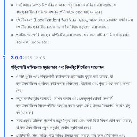
সফটওয়্যার আপডেট প্রক্রিয়া আরও মসৃণ এবং স্বয়ংক্রিয় করা হয়েছে, যা
ব্যবহারকারীদের সর্বশেষ সংস্করণগুলি সহজে পেতে সাহায্য করে।
স্থানীয়করণ (Localization) উন্নতি করা হয়েছে, আরও বাংলা ভাষাগত সমর্থন এবং
স্থানীয় ব্যবহারকারীদের জন্য প্রাসঙ্গিক বিষয়বস্তু যোগ করা হয়েছে।
প্ল্যাটফর্মের মেমরি ব্যবহার অপ্টিমাইজ করা হয়েছে, যার ফলে এটি কম রিসোর্স ব্যবহার
করে এবং দ্রুততর চলে।
3.0.0
2025-12-05
শক্তিশালী ডাউনলোড ম্যানেজার এবং বিজ্ঞপ্তি সিস্টেমের সংযোজন
একটি পূর্ণাঙ্গ এবং শক্তিশালী ডাউনলোড ম্যানেজার যুক্ত করা হয়েছে, যা
ব্যবহারকারীদের একাধিক ডাউনলোড পরিচালনা, থামানো এবং পুনরায় শুরু করার ক্ষমতা
দেয়।
নতুন সফটওয়্যার আপডেট, বিশেষ অফার এবং গুরুত্বপূর্ণ ঘোষণা সম্পর্কে
ব্যবহারকারীদের রিয়েল-টাইমে অবহিত করার জন্য একটি উন্নত বিজ্ঞপ্তি সিস্টেম চালু
করা হয়েছে।
সফটওয়্যার তালিকা প্রদর্শনে নতুন গ্রিড ভিউ এবং লিস্ট ভিউ বিকল্প যোগ করা হয়েছে,
যা ব্যবহারকারীদের পছন্দ অনুযায়ী দেখার স্বাধীনতা দেয়।
প্ল্যাটফর্মের পেজ লোডিং গতি আরও উন্নত করা হয়েছে, যার ফলে নেভিগেশন এবং