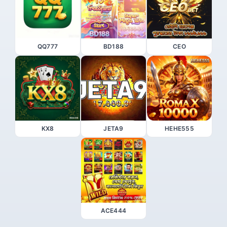
QQ777
BD188
CEO
KX8
JETA9
HEHE555
ACE444