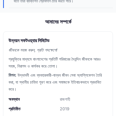
যাতে তারা ব্যক্তিগত প্রোফাইল তৈরি করতে পারে।
আমাদের সম্পর্কে
উন্নয়ন সফটওয়্যার লিমিটেড
জীবনকে সহজ করুন, প্রতি পদক্ষেপে!
প্রযুক্তির মাধ্যমে বাংলাদেশের প্রতিটি পরিবারের দৈনন্দিন জীবনকে আরও
সহজ, নিরাপদ ও কার্যকর করে তোলা।
মিশন:
উদ্ভাবনী এবং ব্যবহারকারী-বান্ধব জীবন সেবা অ্যাপ্লিকেশন তৈরি
করা, যা স্থানীয় চাহিদা পূরণ করে এবং সমাজকে ইতিবাচকভাবে প্রভাবিত
করে।
অবস্থান
রাজশাহী
প্রতিষ্ঠিত
2019