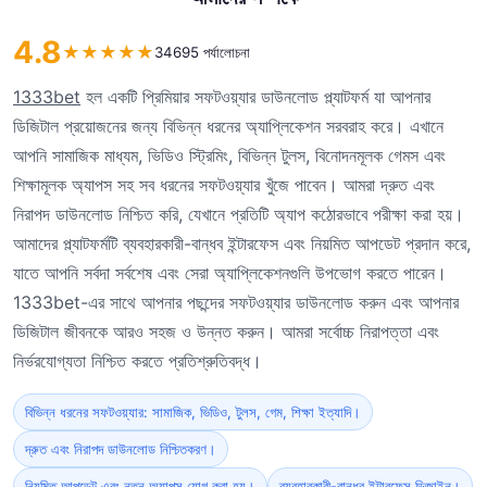
4.8
★
★
★
★
★
34695 পর্যালোচনা
1333bet
হল একটি প্রিমিয়ার সফটওয়্যার ডাউনলোড প্ল্যাটফর্ম যা আপনার
ডিজিটাল প্রয়োজনের জন্য বিভিন্ন ধরনের অ্যাপ্লিকেশন সরবরাহ করে। এখানে
আপনি সামাজিক মাধ্যম, ভিডিও স্ট্রিমিং, বিভিন্ন টুলস, বিনোদনমূলক গেমস এবং
শিক্ষামূলক অ্যাপস সহ সব ধরনের সফটওয়্যার খুঁজে পাবেন। আমরা দ্রুত এবং
নিরাপদ ডাউনলোড নিশ্চিত করি, যেখানে প্রতিটি অ্যাপ কঠোরভাবে পরীক্ষা করা হয়।
আমাদের প্ল্যাটফর্মটি ব্যবহারকারী-বান্ধব ইন্টারফেস এবং নিয়মিত আপডেট প্রদান করে,
যাতে আপনি সর্বদা সর্বশেষ এবং সেরা অ্যাপ্লিকেশনগুলি উপভোগ করতে পারেন।
1333bet-এর সাথে আপনার পছন্দের সফটওয়্যার ডাউনলোড করুন এবং আপনার
ডিজিটাল জীবনকে আরও সহজ ও উন্নত করুন। আমরা সর্বোচ্চ নিরাপত্তা এবং
নির্ভরযোগ্যতা নিশ্চিত করতে প্রতিশ্রুতিবদ্ধ।
বিভিন্ন ধরনের সফটওয়্যার: সামাজিক, ভিডিও, টুলস, গেম, শিক্ষা ইত্যাদি।
দ্রুত এবং নিরাপদ ডাউনলোড নিশ্চিতকরণ।
নিয়মিত আপডেট এবং নতুন অ্যাপস যোগ করা হয়।
ব্যবহারকারী-বান্ধব ইন্টারফেস ডিজাইন।