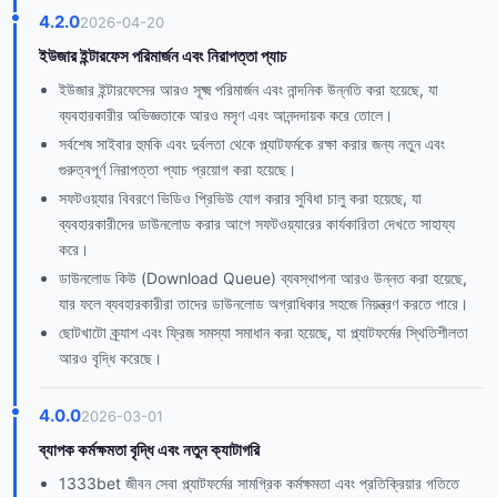
4.2.0
2026-04-20
ইউজার ইন্টারফেস পরিমার্জন এবং নিরাপত্তা প্যাচ
ইউজার ইন্টারফেসের আরও সূক্ষ্ম পরিমার্জন এবং নান্দনিক উন্নতি করা হয়েছে, যা
ব্যবহারকারীর অভিজ্ঞতাকে আরও মসৃণ এবং আনন্দদায়ক করে তোলে।
সর্বশেষ সাইবার হুমকি এবং দুর্বলতা থেকে প্ল্যাটফর্মকে রক্ষা করার জন্য নতুন এবং
গুরুত্বপূর্ণ নিরাপত্তা প্যাচ প্রয়োগ করা হয়েছে।
সফটওয়্যার বিবরণে ভিডিও প্রিভিউ যোগ করার সুবিধা চালু করা হয়েছে, যা
ব্যবহারকারীদের ডাউনলোড করার আগে সফটওয়্যারের কার্যকারিতা দেখতে সাহায্য
করে।
ডাউনলোড কিউ (Download Queue) ব্যবস্থাপনা আরও উন্নত করা হয়েছে,
যার ফলে ব্যবহারকারীরা তাদের ডাউনলোড অগ্রাধিকার সহজে নিয়ন্ত্রণ করতে পারে।
ছোটখাটো ক্র্যাশ এবং ফ্রিজ সমস্যা সমাধান করা হয়েছে, যা প্ল্যাটফর্মের স্থিতিশীলতা
আরও বৃদ্ধি করেছে।
4.0.0
2026-03-01
ব্যাপক কর্মক্ষমতা বৃদ্ধি এবং নতুন ক্যাটাগরি
1333bet জীবন সেবা প্ল্যাটফর্মের সামগ্রিক কর্মক্ষমতা এবং প্রতিক্রিয়ার গতিতে