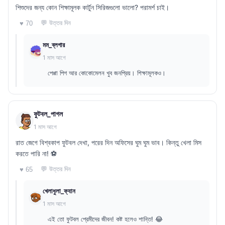
শিশুদের জন্য কোন শিক্ষামূলক কার্টুন সিরিজগুলো ভালো? পরামর্শ চাই।
💬 উত্তর দিন
♥ 70
মম_ব্লগার
1 মাস আগে
পেপ্পা পিগ আর কোকোমেলন খুব জনপ্রিয়। শিক্ষামূলকও।
ফুটবল_পাগল
1 মাস আগে
রাত জেগে বিশ্বকাপ ফুটবল দেখা, পরের দিন অফিসের ঘুম ঘুম ভাব। কিন্তু খেলা মিস
করতে পারি না! ⚽
💬 উত্তর দিন
♥ 65
খেলাধুলা_ফ্যান
1 মাস আগে
এই তো ফুটবল প্রেমীদের জীবন! কষ্ট হলেও শান্তি! 😂