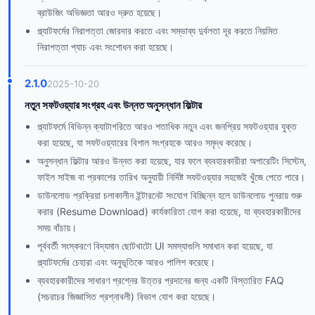
ব্রাউজিং অভিজ্ঞতা আরও দ্রুত হয়েছে।
প্ল্যাটফর্মের নিরাপত্তা জোরদার করতে এবং সম্ভাব্য দুর্বলতা দূর করতে নিয়মিত
নিরাপত্তা প্যাচ এবং সংশোধন করা হয়েছে।
2.1.0
2025-10-20
নতুন সফটওয়্যার সংগ্রহ এবং উন্নত অনুসন্ধান ফিল্টার
প্ল্যাটফর্মে বিভিন্ন ক্যাটাগরিতে আরও শতাধিক নতুন এবং জনপ্রিয় সফটওয়্যার যুক্ত
করা হয়েছে, যা সফটওয়্যারের বিশাল সংগ্রহকে আরও সমৃদ্ধ করেছে।
অনুসন্ধান ফিল্টার আরও উন্নত করা হয়েছে, যার ফলে ব্যবহারকারীরা অপারেটিং সিস্টেম,
ফাইল সাইজ বা প্রকাশের তারিখ অনুযায়ী নির্দিষ্ট সফটওয়্যার সহজেই খুঁজে পেতে পারে।
ডাউনলোড প্রক্রিয়া চলাকালীন ইন্টারনেট সংযোগ বিচ্ছিন্ন হলে ডাউনলোড পুনরায় শুরু
করার (Resume Download) কার্যকারিতা যোগ করা হয়েছে, যা ব্যবহারকারীদের
সময় বাঁচায়।
পূর্ববর্তী সংস্করণে বিদ্যমান ছোটখাটো UI সমস্যাগুলি সমাধান করা হয়েছে, যা
প্ল্যাটফর্মের চেহারা এবং অনুভূতিকে আরও পালিশ করেছে।
ব্যবহারকারীদের সাধারণ প্রশ্নের উত্তর প্রদানের জন্য একটি বিস্তারিত FAQ
(সচরাচর জিজ্ঞাসিত প্রশ্নাবলী) বিভাগ যোগ করা হয়েছে।