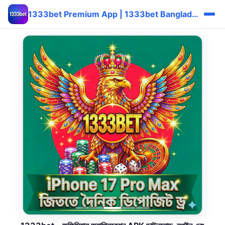
1333bet Premium App | 1333bet Bangladeshi বাঙালি Reward Login ⚡