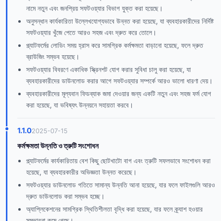
নামে নতুন এবং জনপ্রিয় সফটওয়্যার বিভাগ যুক্ত করা হয়েছে।
অনুসন্ধান কার্যকারিতা উল্লেখযোগ্যভাবে উন্নত করা হয়েছে, যা ব্যবহারকারীদের নির্দিষ্ট
সফটওয়্যার খুঁজে পেতে আরও সহজ এবং দ্রুত করে তোলে।
প্ল্যাটফর্মের লোডিং সময় হ্রাস করে সামগ্রিক কর্মক্ষমতা বাড়ানো হয়েছে, ফলে দ্রুত
ব্রাউজিং সম্ভব হয়েছে।
সফটওয়্যার বিবরণে একাধিক স্ক্রিনশট যোগ করার সুবিধা চালু করা হয়েছে, যা
ব্যবহারকারীদের ডাউনলোড করার আগে সফটওয়্যার সম্পর্কে আরও ভালো ধারণা দেয়।
ব্যবহারকারীদের মূল্যবান ফিডব্যাক জমা দেওয়ার জন্য একটি নতুন এবং সহজ ফর্ম যোগ
করা হয়েছে, যা ভবিষ্যৎ উন্নয়নে সহায়তা করবে।
1.1.0
2025-07-15
কর্মক্ষমতা উন্নতি ও ত্রুটি সংশোধন
প্ল্যাটফর্মের কার্যকারিতায় বেশ কিছু ছোটখাটো বাগ এবং ত্রুটি সফলভাবে সংশোধন করা
হয়েছে, যা ব্যবহারকারীর অভিজ্ঞতা উন্নত করেছে।
সফটওয়্যার ডাউনলোড গতিতে সামান্য উন্নতি আনা হয়েছে, যার ফলে ফাইলগুলি আরও
দ্রুত ডাউনলোড করা সম্ভব হচ্ছে।
অ্যাপ্লিকেশনের সামগ্রিক স্থিতিশীলতা বৃদ্ধি করা হয়েছে, যার ফলে ক্র্যাশ হওয়ার
সম্ভাবনা কমে গেছে।