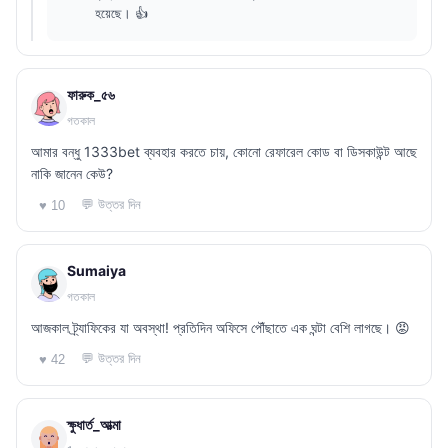
হয়েছে। 👍
ফারুক_৫৬
গতকাল
আমার বন্ধু 1333bet ব্যবহার করতে চায়, কোনো রেফারেল কোড বা ডিসকাউন্ট আছে
নাকি জানেন কেউ?
💬 উত্তর দিন
♥ 10
Sumaiya
গতকাল
আজকাল ট্র্যাফিকের যা অবস্থা! প্রতিদিন অফিসে পৌঁছাতে এক ঘন্টা বেশি লাগছে। 😡
💬 উত্তর দিন
♥ 42
ক্ষুধার্ত_আত্মা