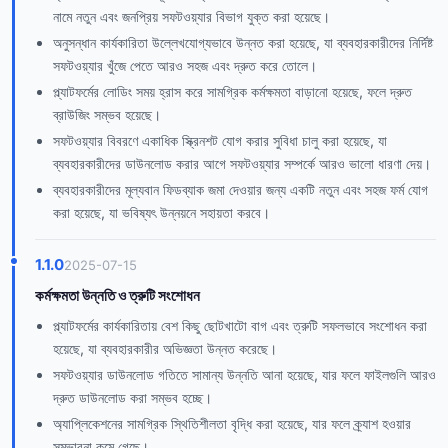
নামে নতুন এবং জনপ্রিয় সফটওয়্যার বিভাগ যুক্ত করা হয়েছে।
অনুসন্ধান কার্যকারিতা উল্লেখযোগ্যভাবে উন্নত করা হয়েছে, যা ব্যবহারকারীদের নির্দিষ্ট
সফটওয়্যার খুঁজে পেতে আরও সহজ এবং দ্রুত করে তোলে।
প্ল্যাটফর্মের লোডিং সময় হ্রাস করে সামগ্রিক কর্মক্ষমতা বাড়ানো হয়েছে, ফলে দ্রুত
ব্রাউজিং সম্ভব হয়েছে।
সফটওয়্যার বিবরণে একাধিক স্ক্রিনশট যোগ করার সুবিধা চালু করা হয়েছে, যা
ব্যবহারকারীদের ডাউনলোড করার আগে সফটওয়্যার সম্পর্কে আরও ভালো ধারণা দেয়।
ব্যবহারকারীদের মূল্যবান ফিডব্যাক জমা দেওয়ার জন্য একটি নতুন এবং সহজ ফর্ম যোগ
করা হয়েছে, যা ভবিষ্যৎ উন্নয়নে সহায়তা করবে।
1.1.0
2025-07-15
কর্মক্ষমতা উন্নতি ও ত্রুটি সংশোধন
প্ল্যাটফর্মের কার্যকারিতায় বেশ কিছু ছোটখাটো বাগ এবং ত্রুটি সফলভাবে সংশোধন করা
হয়েছে, যা ব্যবহারকারীর অভিজ্ঞতা উন্নত করেছে।
সফটওয়্যার ডাউনলোড গতিতে সামান্য উন্নতি আনা হয়েছে, যার ফলে ফাইলগুলি আরও
দ্রুত ডাউনলোড করা সম্ভব হচ্ছে।
অ্যাপ্লিকেশনের সামগ্রিক স্থিতিশীলতা বৃদ্ধি করা হয়েছে, যার ফলে ক্র্যাশ হওয়ার
সম্ভাবনা কমে গেছে।