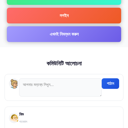
লগইন
এখনই নিবন্ধন করুন
কমিউনিটি আলোচনা
পাঠান
মিশু
গতকাল