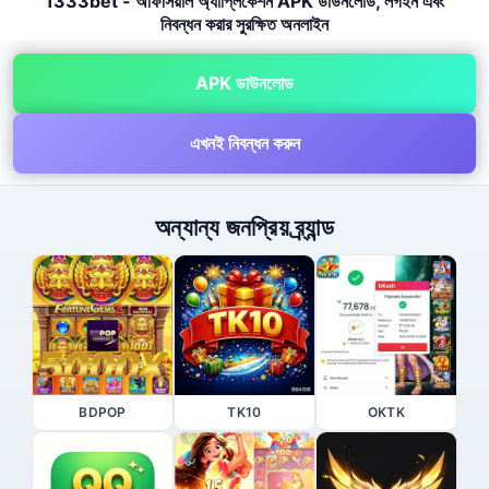
1333bet - অফিসিয়াল অ্যাপ্লিকেশন APK ডাউনলোড, লগইন এবং
নিবন্ধন করার সুরক্ষিত অনলাইন
APK ডাউনলোড
এখনই নিবন্ধন করুন
অন্যান্য জনপ্রিয় ব্র্যান্ড
BDPOP
TK10
OKTK