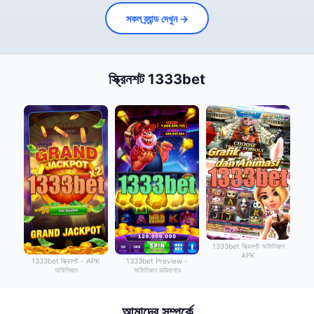
সকল ব্র্যান্ড দেখুন →
স্ক্রিনশট 1333bet
1333bet স্ক্রিনশট অফিসিয়াল
APK
1333bet স্ক্রিনশট - APK
1333bet Preview -
অফিসিয়াল
অফিসিয়াল ডাউনলোড
আমাদের সম্পর্কে