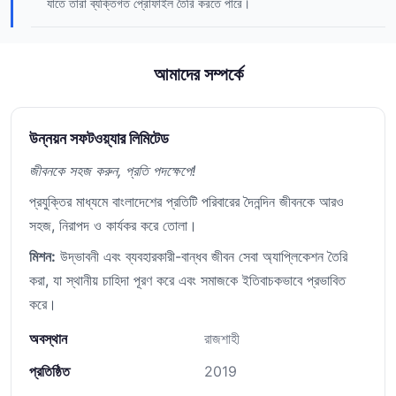
যাতে তারা ব্যক্তিগত প্রোফাইল তৈরি করতে পারে।
আমাদের সম্পর্কে
উন্নয়ন সফটওয়্যার লিমিটেড
জীবনকে সহজ করুন, প্রতি পদক্ষেপে!
প্রযুক্তির মাধ্যমে বাংলাদেশের প্রতিটি পরিবারের দৈনন্দিন জীবনকে আরও
সহজ, নিরাপদ ও কার্যকর করে তোলা।
মিশন:
উদ্ভাবনী এবং ব্যবহারকারী-বান্ধব জীবন সেবা অ্যাপ্লিকেশন তৈরি
করা, যা স্থানীয় চাহিদা পূরণ করে এবং সমাজকে ইতিবাচকভাবে প্রভাবিত
করে।
অবস্থান
রাজশাহী
প্রতিষ্ঠিত
2019