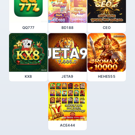
QQ777
BD188
CEO
KX8
JETA9
HEHE555
ACE444