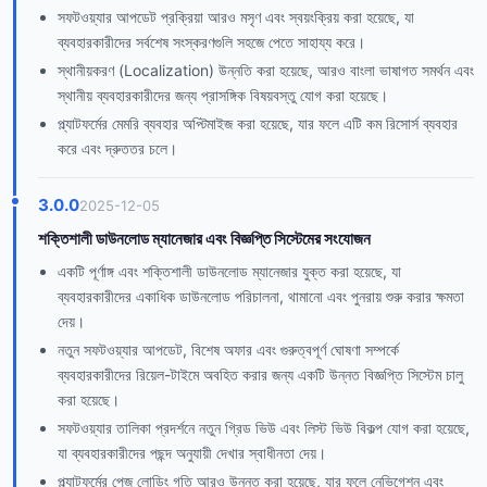
সফটওয়্যার আপডেট প্রক্রিয়া আরও মসৃণ এবং স্বয়ংক্রিয় করা হয়েছে, যা
ব্যবহারকারীদের সর্বশেষ সংস্করণগুলি সহজে পেতে সাহায্য করে।
স্থানীয়করণ (Localization) উন্নতি করা হয়েছে, আরও বাংলা ভাষাগত সমর্থন এবং
স্থানীয় ব্যবহারকারীদের জন্য প্রাসঙ্গিক বিষয়বস্তু যোগ করা হয়েছে।
প্ল্যাটফর্মের মেমরি ব্যবহার অপ্টিমাইজ করা হয়েছে, যার ফলে এটি কম রিসোর্স ব্যবহার
করে এবং দ্রুততর চলে।
3.0.0
2025-12-05
শক্তিশালী ডাউনলোড ম্যানেজার এবং বিজ্ঞপ্তি সিস্টেমের সংযোজন
একটি পূর্ণাঙ্গ এবং শক্তিশালী ডাউনলোড ম্যানেজার যুক্ত করা হয়েছে, যা
ব্যবহারকারীদের একাধিক ডাউনলোড পরিচালনা, থামানো এবং পুনরায় শুরু করার ক্ষমতা
দেয়।
নতুন সফটওয়্যার আপডেট, বিশেষ অফার এবং গুরুত্বপূর্ণ ঘোষণা সম্পর্কে
ব্যবহারকারীদের রিয়েল-টাইমে অবহিত করার জন্য একটি উন্নত বিজ্ঞপ্তি সিস্টেম চালু
করা হয়েছে।
সফটওয়্যার তালিকা প্রদর্শনে নতুন গ্রিড ভিউ এবং লিস্ট ভিউ বিকল্প যোগ করা হয়েছে,
যা ব্যবহারকারীদের পছন্দ অনুযায়ী দেখার স্বাধীনতা দেয়।
প্ল্যাটফর্মের পেজ লোডিং গতি আরও উন্নত করা হয়েছে, যার ফলে নেভিগেশন এবং