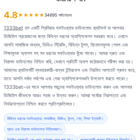
4.8
★
★
★
★
★
34695 পর্যালোচনা
1333bet
হল একটি প্রিমিয়ার সফটওয়্যার ডাউনলোড প্ল্যাটফর্ম যা আপনার
ডিজিটাল প্রয়োজনের জন্য বিভিন্ন ধরনের অ্যাপ্লিকেশন সরবরাহ করে। এখানে
আপনি সামাজিক মাধ্যম, ভিডিও স্ট্রিমিং, বিভিন্ন টুলস, বিনোদনমূলক গেমস এবং
শিক্ষামূলক অ্যাপস সহ সব ধরনের সফটওয়্যার খুঁজে পাবেন। আমরা দ্রুত এবং
নিরাপদ ডাউনলোড নিশ্চিত করি, যেখানে প্রতিটি অ্যাপ কঠোরভাবে পরীক্ষা করা হয়।
আমাদের প্ল্যাটফর্মটি ব্যবহারকারী-বান্ধব ইন্টারফেস এবং নিয়মিত আপডেট প্রদান করে,
যাতে আপনি সর্বদা সর্বশেষ এবং সেরা অ্যাপ্লিকেশনগুলি উপভোগ করতে পারেন।
1333bet-এর সাথে আপনার পছন্দের সফটওয়্যার ডাউনলোড করুন এবং আপনার
ডিজিটাল জীবনকে আরও সহজ ও উন্নত করুন। আমরা সর্বোচ্চ নিরাপত্তা এবং
নির্ভরযোগ্যতা নিশ্চিত করতে প্রতিশ্রুতিবদ্ধ।
বিভিন্ন ধরনের সফটওয়্যার: সামাজিক, ভিডিও, টুলস, গেম, শিক্ষা ইত্যাদি।
দ্রুত এবং নিরাপদ ডাউনলোড নিশ্চিতকরণ।
নিয়মিত আপডেট এবং নতুন অ্যাপস যোগ করা হয়।
ব্যবহারকারী-বান্ধব ইন্টারফেস ডিজাইন।