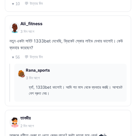
💬 উত্তর দিন
♥ 10
Ali_fitness
3 দিন আগে
নতুন একটা সাইট 1333bet দেখেছি, ক্রিকেট স্কোর লাইভ দেখায় ভালোই। কেউ
ব্যবহার করেছেন?
💬 উত্তর দিন
♥ 56
Rana_sports
3 দিন আগে
হ্যাঁ, 1333bet ভালোই। আমি গত মাস থেকে ব্যবহার করছি। আপডেট
বেশ দ্রুত দেয়।
তানভীর
2 দিন আগে
আজকে বৃষ্টিতে ভেজা চা খেতে কেমন লাগে? মনটা ভালো হয়ে গেল! 🌧️☕