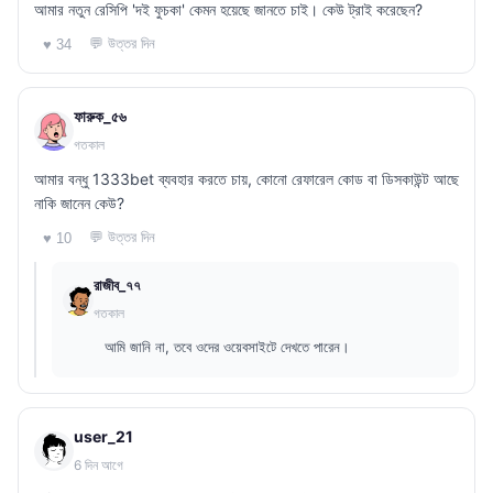
আমার নতুন রেসিপি 'দই ফুচকা' কেমন হয়েছে জানতে চাই। কেউ ট্রাই করেছেন?
💬 উত্তর দিন
♥ 34
ফারুক_৫৬
গতকাল
আমার বন্ধু 1333bet ব্যবহার করতে চায়, কোনো রেফারেল কোড বা ডিসকাউন্ট আছে
নাকি জানেন কেউ?
💬 উত্তর দিন
♥ 10
রাজীব_৭৭
গতকাল
আমি জানি না, তবে ওদের ওয়েবসাইটে দেখতে পারেন।
user_21
6 দিন আগে