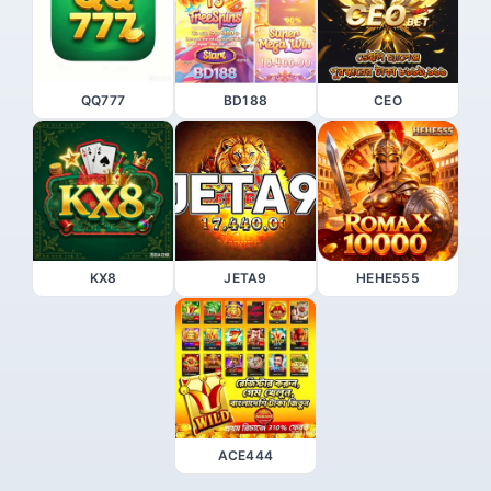
QQ777
BD188
CEO
KX8
JETA9
HEHE555
ACE444