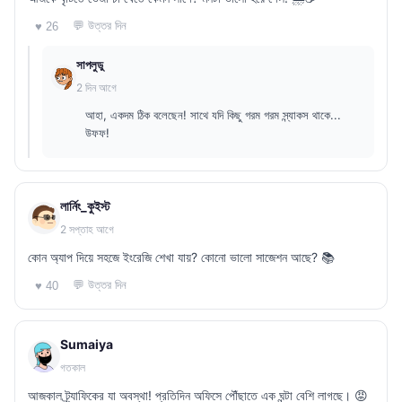
💬 উত্তর দিন
♥ 26
সাপলুডু
2 দিন আগে
আহা, একদম ঠিক বলেছেন! সাথে যদি কিছু গরম গরম স্ন্যাকস থাকে...
উফফ!
লার্নিং_কুইস্ট
2 সপ্তাহ আগে
কোন অ্যাপ দিয়ে সহজে ইংরেজি শেখা যায়? কোনো ভালো সাজেশন আছে? 📚
💬 উত্তর দিন
♥ 40
Sumaiya
গতকাল
আজকাল ট্র্যাফিকের যা অবস্থা! প্রতিদিন অফিসে পৌঁছাতে এক ঘন্টা বেশি লাগছে। 😡