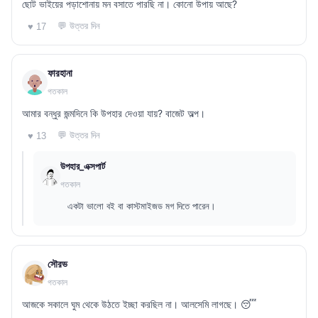
ছোট ভাইয়ের পড়াশোনায় মন বসাতে পারছি না। কোনো উপায় আছে?
💬 উত্তর দিন
♥ 17
ফারহানা
গতকাল
আমার বন্ধুর জন্মদিনে কি উপহার দেওয়া যায়? বাজেট অল্প।
💬 উত্তর দিন
♥ 13
উপহার_এক্সপার্ট
গতকাল
একটা ভালো বই বা কাস্টমাইজড মগ দিতে পারেন।
সৌরভ
গতকাল
আজকে সকালে ঘুম থেকে উঠতে ইচ্ছা করছিল না। আলসেমি লাগছে। 😴