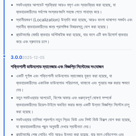
সফটওয়্যার আপডেট প্রক্রিয়া আরও মসৃণ এবং স্বয়ংক্রিয় করা হয়েছে, যা
ব্যবহারকারীদের সর্বশেষ সংস্করণগুলি সহজে পেতে সাহায্য করে।
স্থানীয়করণ (Localization) উন্নতি করা হয়েছে, আরও বাংলা ভাষাগত সমর্থন এবং
স্থানীয় ব্যবহারকারীদের জন্য প্রাসঙ্গিক বিষয়বস্তু যোগ করা হয়েছে।
প্ল্যাটফর্মের মেমরি ব্যবহার অপ্টিমাইজ করা হয়েছে, যার ফলে এটি কম রিসোর্স ব্যবহার
করে এবং দ্রুততর চলে।
3.0.0
2025-12-05
শক্তিশালী ডাউনলোড ম্যানেজার এবং বিজ্ঞপ্তি সিস্টেমের সংযোজন
একটি পূর্ণাঙ্গ এবং শক্তিশালী ডাউনলোড ম্যানেজার যুক্ত করা হয়েছে, যা
ব্যবহারকারীদের একাধিক ডাউনলোড পরিচালনা, থামানো এবং পুনরায় শুরু করার ক্ষমতা
দেয়।
নতুন সফটওয়্যার আপডেট, বিশেষ অফার এবং গুরুত্বপূর্ণ ঘোষণা সম্পর্কে
ব্যবহারকারীদের রিয়েল-টাইমে অবহিত করার জন্য একটি উন্নত বিজ্ঞপ্তি সিস্টেম চালু
করা হয়েছে।
সফটওয়্যার তালিকা প্রদর্শনে নতুন গ্রিড ভিউ এবং লিস্ট ভিউ বিকল্প যোগ করা হয়েছে,
যা ব্যবহারকারীদের পছন্দ অনুযায়ী দেখার স্বাধীনতা দেয়।
প্ল্যাটফর্মের পেজ লোডিং গতি আরও উন্নত করা হয়েছে, যার ফলে নেভিগেশন এবং