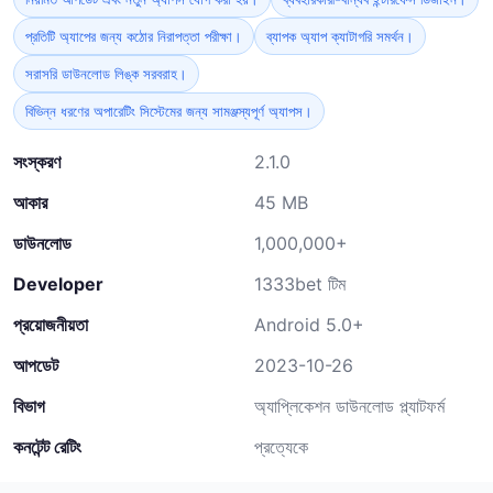
প্রতিটি অ্যাপের জন্য কঠোর নিরাপত্তা পরীক্ষা।
ব্যাপক অ্যাপ ক্যাটাগরি সমর্থন।
সরাসরি ডাউনলোড লিঙ্ক সরবরাহ।
বিভিন্ন ধরণের অপারেটিং সিস্টেমের জন্য সামঞ্জস্যপূর্ণ অ্যাপস।
সংস্করণ
2.1.0
আকার
45 MB
ডাউনলোড
1,000,000+
Developer
1333bet টিম
প্রয়োজনীয়তা
Android 5.0+
আপডেট
2023-10-26
বিভাগ
অ্যাপ্লিকেশন ডাউনলোড প্ল্যাটফর্ম
কনটেন্ট রেটিং
প্রত্যেকে