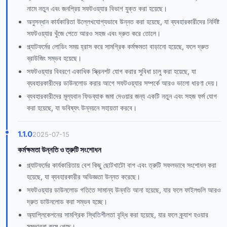
নামে নতুন এবং জনপ্রিয় সফটওয়্যার বিভাগ যুক্ত করা হয়েছে।
অনুসন্ধান কার্যকারিতা উল্লেখযোগ্যভাবে উন্নত করা হয়েছে, যা ব্যবহারকারীদের নির্দিষ্ট
সফটওয়্যার খুঁজে পেতে আরও সহজ এবং দ্রুত করে তোলে।
প্ল্যাটফর্মের লোডিং সময় হ্রাস করে সামগ্রিক কর্মক্ষমতা বাড়ানো হয়েছে, ফলে দ্রুত
ব্রাউজিং সম্ভব হয়েছে।
সফটওয়্যার বিবরণে একাধিক স্ক্রিনশট যোগ করার সুবিধা চালু করা হয়েছে, যা
ব্যবহারকারীদের ডাউনলোড করার আগে সফটওয়্যার সম্পর্কে আরও ভালো ধারণা দেয়।
ব্যবহারকারীদের মূল্যবান ফিডব্যাক জমা দেওয়ার জন্য একটি নতুন এবং সহজ ফর্ম যোগ
করা হয়েছে, যা ভবিষ্যৎ উন্নয়নে সহায়তা করবে।
1.1.0
2025-07-15
কর্মক্ষমতা উন্নতি ও ত্রুটি সংশোধন
প্ল্যাটফর্মের কার্যকারিতায় বেশ কিছু ছোটখাটো বাগ এবং ত্রুটি সফলভাবে সংশোধন করা
হয়েছে, যা ব্যবহারকারীর অভিজ্ঞতা উন্নত করেছে।
সফটওয়্যার ডাউনলোড গতিতে সামান্য উন্নতি আনা হয়েছে, যার ফলে ফাইলগুলি আরও
দ্রুত ডাউনলোড করা সম্ভব হচ্ছে।
অ্যাপ্লিকেশনের সামগ্রিক স্থিতিশীলতা বৃদ্ধি করা হয়েছে, যার ফলে ক্র্যাশ হওয়ার
সম্ভাবনা কমে গেছে।