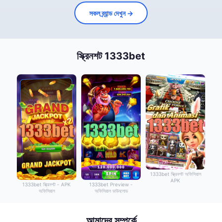
সকল ব্র্যান্ড দেখুন →
স্ক্রিনশট 1333bet
1333bet স্ক্রিনশট অফিসিয়াল
APK
1333bet স্ক্রিনশট - APK
1333bet Preview -
অফিসিয়াল
অফিসিয়াল ডাউনলোড
আমাদের সম্পর্কে