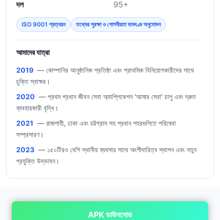
দল
95+
ISO 9001 প্রত্যয়ন
তথ্যের সুরক্ষা ও গোপনীয়তা মানদণ্ড অনুমোদন
আমাদের যাত্রা
2019
— কোম্পানির আনুষ্ঠানিক প্রতিষ্ঠা এবং প্রাথমিক বিনিয়োগকারীদের সাথে
চুক্তি স্বাক্ষর।
2020
— প্রথম প্রধান জীবন সেবা অ্যাপ্লিকেশন 'আমার সেবা' চালু এবং দ্রুত
ব্যবহারকারী বৃদ্ধি।
2021
— রাজশাহী, ঢাকা এবং চট্টগ্রাম সহ প্রধান শহরগুলিতে পরিষেবা
সম্প্রসারণ।
2023
— ১৫০টিরও বেশি স্থানীয় ব্যবসার সাথে অংশীদারিত্ব স্থাপন এবং নতুন
প্রযুক্তি উদ্ভাবন।
APK ডাউনলোড