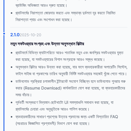
ব্রাউজিং অভিজ্ঞতা আরও দ্রুত হয়েছে।
প্ল্যাটফর্মের নিরাপত্তা জোরদার করতে এবং সম্ভাব্য দুর্বলতা দূর করতে নিয়মিত
নিরাপত্তা প্যাচ এবং সংশোধন করা হয়েছে।
2.1.0
2025-10-20
নতুন সফটওয়্যার সংগ্রহ এবং উন্নত অনুসন্ধান ফিল্টার
প্ল্যাটফর্মে বিভিন্ন ক্যাটাগরিতে আরও শতাধিক নতুন এবং জনপ্রিয় সফটওয়্যার যুক্ত
করা হয়েছে, যা সফটওয়্যারের বিশাল সংগ্রহকে আরও সমৃদ্ধ করেছে।
অনুসন্ধান ফিল্টার আরও উন্নত করা হয়েছে, যার ফলে ব্যবহারকারীরা অপারেটিং সিস্টেম,
ফাইল সাইজ বা প্রকাশের তারিখ অনুযায়ী নির্দিষ্ট সফটওয়্যার সহজেই খুঁজে পেতে পারে।
ডাউনলোড প্রক্রিয়া চলাকালীন ইন্টারনেট সংযোগ বিচ্ছিন্ন হলে ডাউনলোড পুনরায় শুরু
করার (Resume Download) কার্যকারিতা যোগ করা হয়েছে, যা ব্যবহারকারীদের
সময় বাঁচায়।
পূর্ববর্তী সংস্করণে বিদ্যমান ছোটখাটো UI সমস্যাগুলি সমাধান করা হয়েছে, যা
প্ল্যাটফর্মের চেহারা এবং অনুভূতিকে আরও পালিশ করেছে।
ব্যবহারকারীদের সাধারণ প্রশ্নের উত্তর প্রদানের জন্য একটি বিস্তারিত FAQ
(সচরাচর জিজ্ঞাসিত প্রশ্নাবলী) বিভাগ যোগ করা হয়েছে।