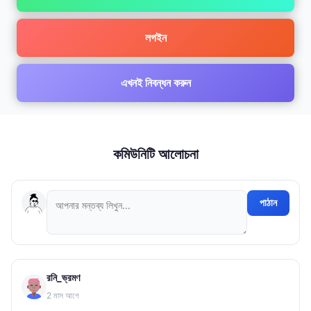
লগইন
এখনই নিবন্ধন করুন
কমিউনিটি আলোচনা
পাঠান
রনি_ভ্রমণ
2 মাস আগে