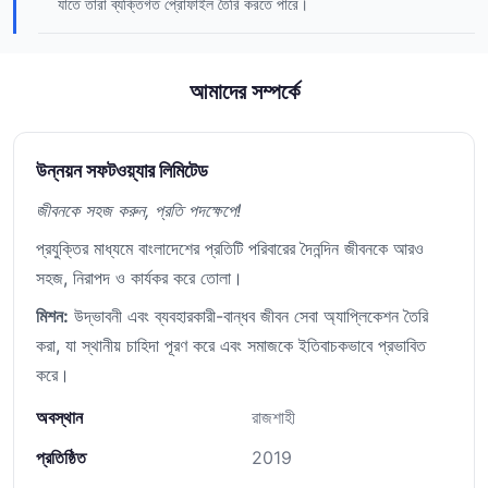
যাতে তারা ব্যক্তিগত প্রোফাইল তৈরি করতে পারে।
আমাদের সম্পর্কে
উন্নয়ন সফটওয়্যার লিমিটেড
জীবনকে সহজ করুন, প্রতি পদক্ষেপে!
প্রযুক্তির মাধ্যমে বাংলাদেশের প্রতিটি পরিবারের দৈনন্দিন জীবনকে আরও
সহজ, নিরাপদ ও কার্যকর করে তোলা।
মিশন:
উদ্ভাবনী এবং ব্যবহারকারী-বান্ধব জীবন সেবা অ্যাপ্লিকেশন তৈরি
করা, যা স্থানীয় চাহিদা পূরণ করে এবং সমাজকে ইতিবাচকভাবে প্রভাবিত
করে।
অবস্থান
রাজশাহী
প্রতিষ্ঠিত
2019