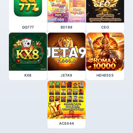
QQ777
BD188
CEO
KX8
JETA9
HEHE555
ACE444