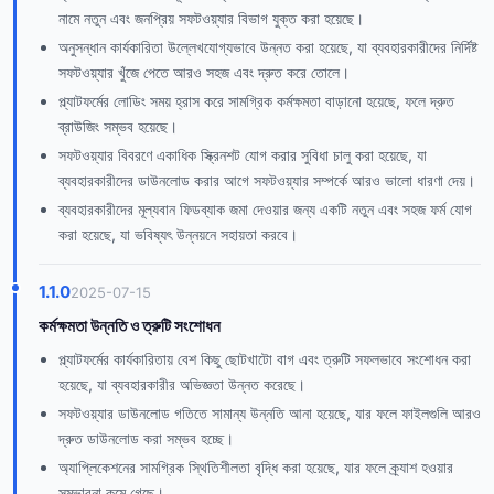
নামে নতুন এবং জনপ্রিয় সফটওয়্যার বিভাগ যুক্ত করা হয়েছে।
অনুসন্ধান কার্যকারিতা উল্লেখযোগ্যভাবে উন্নত করা হয়েছে, যা ব্যবহারকারীদের নির্দিষ্ট
সফটওয়্যার খুঁজে পেতে আরও সহজ এবং দ্রুত করে তোলে।
প্ল্যাটফর্মের লোডিং সময় হ্রাস করে সামগ্রিক কর্মক্ষমতা বাড়ানো হয়েছে, ফলে দ্রুত
ব্রাউজিং সম্ভব হয়েছে।
সফটওয়্যার বিবরণে একাধিক স্ক্রিনশট যোগ করার সুবিধা চালু করা হয়েছে, যা
ব্যবহারকারীদের ডাউনলোড করার আগে সফটওয়্যার সম্পর্কে আরও ভালো ধারণা দেয়।
ব্যবহারকারীদের মূল্যবান ফিডব্যাক জমা দেওয়ার জন্য একটি নতুন এবং সহজ ফর্ম যোগ
করা হয়েছে, যা ভবিষ্যৎ উন্নয়নে সহায়তা করবে।
1.1.0
2025-07-15
কর্মক্ষমতা উন্নতি ও ত্রুটি সংশোধন
প্ল্যাটফর্মের কার্যকারিতায় বেশ কিছু ছোটখাটো বাগ এবং ত্রুটি সফলভাবে সংশোধন করা
হয়েছে, যা ব্যবহারকারীর অভিজ্ঞতা উন্নত করেছে।
সফটওয়্যার ডাউনলোড গতিতে সামান্য উন্নতি আনা হয়েছে, যার ফলে ফাইলগুলি আরও
দ্রুত ডাউনলোড করা সম্ভব হচ্ছে।
অ্যাপ্লিকেশনের সামগ্রিক স্থিতিশীলতা বৃদ্ধি করা হয়েছে, যার ফলে ক্র্যাশ হওয়ার
সম্ভাবনা কমে গেছে।