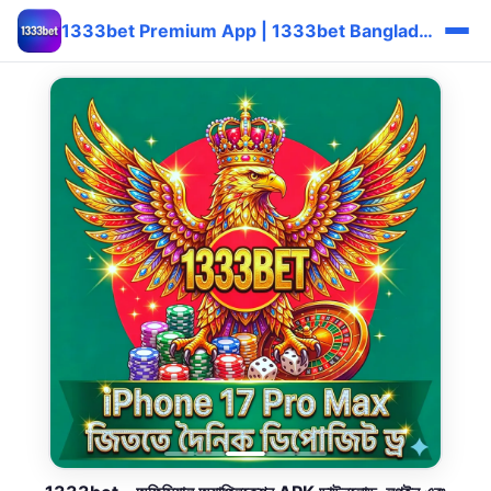
1333bet Premium App | 1333bet Bangladeshi বাঙালি Reward Login ⚡