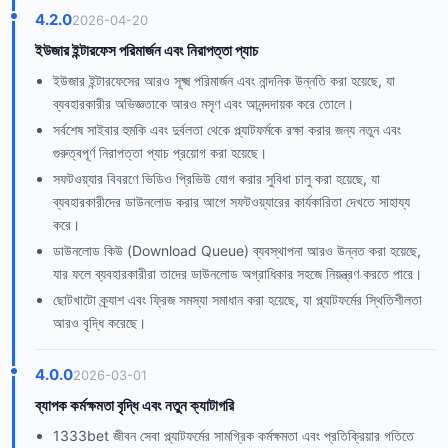
4.2.0
2026-04-20
ইউজার ইন্টারফেস পরিমার্জন এবং নিরাপত্তা প্যাচ
ইউজার ইন্টারফেসের আরও সূক্ষ্ম পরিমার্জন এবং নান্দনিক উন্নতি করা হয়েছে, যা
ব্যবহারকারীর অভিজ্ঞতাকে আরও মসৃণ এবং আনন্দদায়ক করে তোলে।
সর্বশেষ সাইবার হুমকি এবং দুর্বলতা থেকে প্ল্যাটফর্মকে রক্ষা করার জন্য নতুন এবং
গুরুত্বপূর্ণ নিরাপত্তা প্যাচ প্রয়োগ করা হয়েছে।
সফটওয়্যার বিবরণে ভিডিও প্রিভিউ যোগ করার সুবিধা চালু করা হয়েছে, যা
ব্যবহারকারীদের ডাউনলোড করার আগে সফটওয়্যারের কার্যকারিতা দেখতে সাহায্য
করে।
ডাউনলোড কিউ (Download Queue) ব্যবস্থাপনা আরও উন্নত করা হয়েছে,
যার ফলে ব্যবহারকারীরা তাদের ডাউনলোড অগ্রাধিকার সহজে নিয়ন্ত্রণ করতে পারে।
ছোটখাটো ক্র্যাশ এবং ফ্রিজ সমস্যা সমাধান করা হয়েছে, যা প্ল্যাটফর্মের স্থিতিশীলতা
আরও বৃদ্ধি করেছে।
4.0.0
2026-03-01
ব্যাপক কর্মক্ষমতা বৃদ্ধি এবং নতুন ক্যাটাগরি
1333bet জীবন সেবা প্ল্যাটফর্মের সামগ্রিক কর্মক্ষমতা এবং প্রতিক্রিয়ার গতিতে