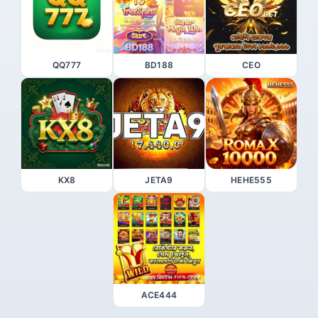
QQ777
BD188
CEO
KX8
JETA9
HEHE555
ACE444