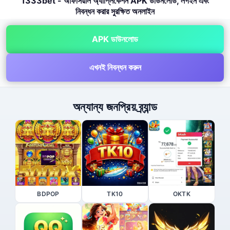
1333bet - অফিসিয়াল অ্যাপ্লিকেশন APK ডাউনলোড, লগইন এবং
নিবন্ধন করার সুরক্ষিত অনলাইন
APK ডাউনলোড
এখনই নিবন্ধন করুন
অন্যান্য জনপ্রিয় ব্র্যান্ড
BDPOP
TK10
OKTK