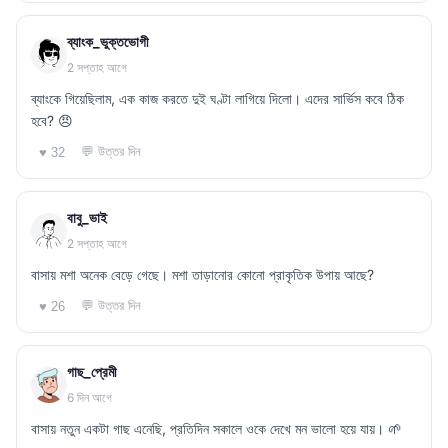
ব্যাংক_ভুক্তভোগী
2 সপ্তাহ আগে
ব্যাংকে গিয়েছিলাম, এক কাজ করতে দুই ঘণ্টা লাগিয়ে দিলো। এদের সার্ভিস কবে ঠিক
হবে? 😠
💬 উত্তর দিন
♥ 32
বাবু_ভাই
2 সপ্তাহ আগে
বাসায় মশা অনেক বেড়ে গেছে। মশা তাড়ানোর কোনো প্রাকৃতিক উপায় আছে?
💬 উত্তর দিন
♥ 26
গাছ_প্রেমী
6 দিন আগে
বাসায় নতুন একটা গাছ এনেছি, প্রতিদিন সকালে ওকে দেখে মন ভালো হয়ে যায়। 🌱