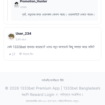
Promotion_Hunter
গতকাল
হ্যাঁ, নতুনদের জন্য ওয়েলকাম বোনাস আছে। ওয়েবসাইটে দেখতে পারেন।
User_234
5 দিন আগে
কেউ 1333bet ব্যবহার করেছেন? ওদের নতুন আপডেটে কিছু সমস্যা আছে নাকি?
💬 উত্তর দিন
♥ 17
শর্তাবলী
গোপনীয়তা নীতি
© 2026 1333bet Premium App | 1333bet Bangladeshi
বাঙালি Reward Login ⚡. সর্বস্বত্ব সংরক্ষিত।
ব্যবহারকারীর বয়স ১৮+ হতে হবে। দায়িত্বশীলভাবে খেলুন।