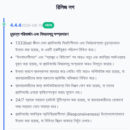
রিলিজ লগ
4.4.4
2026-06-10
সর্বশেষ
চূড়ান্ত পরিমার্জন এবং বিষয়বস্তু সম্প্রসারণ
1333bet জীবন সেবা প্ল্যাটফর্মের স্থিতিশীলতা এবং নির্ভরযোগ্যতা চূড়ান্তভাবে
উন্নত করা হয়েছে, যা একটি ত্রুটিমুক্ত পরিবেশ নিশ্চিত করে।
"উৎপাদনশীলতা" এবং "স্বাস্থ্য ও ফিটনেস" সহ আরও নতুন এবং জনপ্রিয় সফটওয়্যার
যুক্ত করা হয়েছে, যা প্ল্যাটফর্মের বিষয়বস্তু সংগ্রহকে আরও বিস্তৃত করেছে।
উন্নত ক্যাশে ব্যবস্থাপনা ব্যবহার করে লোডিং গতি আরও অপ্টিমাইজ করা হয়েছে, যা
ব্যবহারকারীদের জন্য দ্রুততম ব্রাউজিং অভিজ্ঞতা নিশ্চিত করে।
ব্যবহারকারীদের জন্য কাস্টমাইজযোগ্য থিম বিকল্প যোগ করা হয়েছে, যা তাদের
প্ল্যাটফর্মের চেহারা ব্যক্তিগতকৃত করার সুযোগ দেয়।
24/7 গ্রাহক সহায়তা চ্যাটবট ইন্টিগ্রেশন করা হয়েছে, যা ব্যবহারকারীদের যেকোনো
সময় সহায়তা পেতে সাহায্য করে।
প্ল্যাটফর্মের সামগ্রিক প্রতিক্রিয়াশীলতা (Responsiveness) উল্লেখযোগ্যভাবে
উন্নত করা হয়েছে, যা বিভিন্ন স্ক্রিন আকারে নিখুঁত দেখায়।