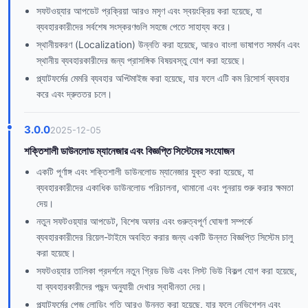
সফটওয়্যার আপডেট প্রক্রিয়া আরও মসৃণ এবং স্বয়ংক্রিয় করা হয়েছে, যা
ব্যবহারকারীদের সর্বশেষ সংস্করণগুলি সহজে পেতে সাহায্য করে।
স্থানীয়করণ (Localization) উন্নতি করা হয়েছে, আরও বাংলা ভাষাগত সমর্থন এবং
স্থানীয় ব্যবহারকারীদের জন্য প্রাসঙ্গিক বিষয়বস্তু যোগ করা হয়েছে।
প্ল্যাটফর্মের মেমরি ব্যবহার অপ্টিমাইজ করা হয়েছে, যার ফলে এটি কম রিসোর্স ব্যবহার
করে এবং দ্রুততর চলে।
3.0.0
2025-12-05
শক্তিশালী ডাউনলোড ম্যানেজার এবং বিজ্ঞপ্তি সিস্টেমের সংযোজন
একটি পূর্ণাঙ্গ এবং শক্তিশালী ডাউনলোড ম্যানেজার যুক্ত করা হয়েছে, যা
ব্যবহারকারীদের একাধিক ডাউনলোড পরিচালনা, থামানো এবং পুনরায় শুরু করার ক্ষমতা
দেয়।
নতুন সফটওয়্যার আপডেট, বিশেষ অফার এবং গুরুত্বপূর্ণ ঘোষণা সম্পর্কে
ব্যবহারকারীদের রিয়েল-টাইমে অবহিত করার জন্য একটি উন্নত বিজ্ঞপ্তি সিস্টেম চালু
করা হয়েছে।
সফটওয়্যার তালিকা প্রদর্শনে নতুন গ্রিড ভিউ এবং লিস্ট ভিউ বিকল্প যোগ করা হয়েছে,
যা ব্যবহারকারীদের পছন্দ অনুযায়ী দেখার স্বাধীনতা দেয়।
প্ল্যাটফর্মের পেজ লোডিং গতি আরও উন্নত করা হয়েছে, যার ফলে নেভিগেশন এবং