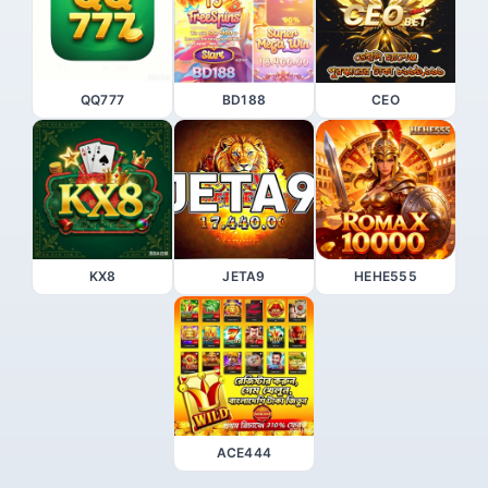
QQ777
BD188
CEO
KX8
JETA9
HEHE555
ACE444