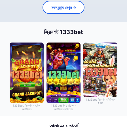
সকল ব্র্যান্ড দেখুন →
স্ক্রিনশট 1333bet
1333bet স্ক্রিনশট অফিসিয়াল
APK
1333bet স্ক্রিনশট - APK
1333bet Preview -
অফিসিয়াল
অফিসিয়াল ডাউনলোড
আমাদের সম্পর্কে