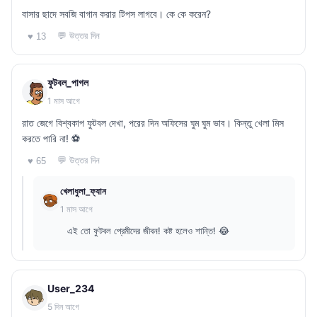
বাসার ছাদে সবজি বাগান করার টিপস লাগবে। কে কে করেন?
💬 উত্তর দিন
♥ 13
ফুটবল_পাগল
1 মাস আগে
রাত জেগে বিশ্বকাপ ফুটবল দেখা, পরের দিন অফিসের ঘুম ঘুম ভাব। কিন্তু খেলা মিস
করতে পারি না! ⚽
💬 উত্তর দিন
♥ 65
খেলাধুলা_ফ্যান
1 মাস আগে
এই তো ফুটবল প্রেমীদের জীবন! কষ্ট হলেও শান্তি! 😂
User_234
5 দিন আগে