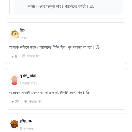
আমারও একই অবস্থা ভাই। প্রতিদিনের কাহিনী। 🤦‍♀️
মিশু
গতকাল
আজকে অফিসে নতুন প্রোজেক্টের মিটিং ছিল, খুব ক্লান্ত লাগছে। 😫
💬 উত্তর দিন
♥ 9
ক্ষুধার্ত_আত্মা
1 সপ্তাহ আগে
আজকের লাঞ্চটা একদম ভালো ছিল না, টাকাটা জলে গেল। 💀
💬 উত্তর দিন
♥ 22
রহিম_৭৮
5 দিন আগে