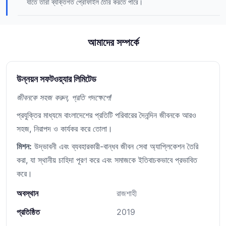
যাতে তারা ব্যক্তিগত প্রোফাইল তৈরি করতে পারে।
আমাদের সম্পর্কে
উন্নয়ন সফটওয়্যার লিমিটেড
জীবনকে সহজ করুন, প্রতি পদক্ষেপে!
প্রযুক্তির মাধ্যমে বাংলাদেশের প্রতিটি পরিবারের দৈনন্দিন জীবনকে আরও
সহজ, নিরাপদ ও কার্যকর করে তোলা।
মিশন:
উদ্ভাবনী এবং ব্যবহারকারী-বান্ধব জীবন সেবা অ্যাপ্লিকেশন তৈরি
করা, যা স্থানীয় চাহিদা পূরণ করে এবং সমাজকে ইতিবাচকভাবে প্রভাবিত
করে।
অবস্থান
রাজশাহী
প্রতিষ্ঠিত
2019