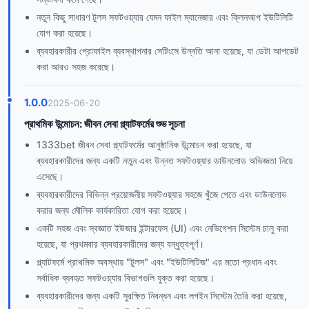
নতুন কিছু সাধারণ টুলস সফটওয়্যার যেমন ফাইল ম্যানেজার এবং ক্লিনআপ ইউটিলিটি
যোগ করা হয়েছে।
ব্যবহারকারীর প্রোফাইল ব্যবস্থাপনার সেটিংসে উন্নতি আনা হয়েছে, যা ডেটা আপডেট
করা আরও সহজ করেছে।
1.0.0
2025-06-20
প্রাথমিক উন্মোচন: জীবন সেবা প্ল্যাটফর্মের শুভ সূচনা
1333bet জীবন সেবা প্ল্যাটফর্মের আনুষ্ঠানিক উন্মোচন করা হয়েছে, যা
ব্যবহারকারীদের জন্য একটি নতুন এবং উন্নত সফটওয়্যার ডাউনলোড অভিজ্ঞতা নিয়ে
এসেছে।
ব্যবহারকারীদের বিভিন্ন প্রয়োজনীয় সফটওয়্যার সহজে খুঁজে পেতে এবং ডাউনলোড
করার জন্য মৌলিক কার্যকারিতা যোগ করা হয়েছে।
একটি সহজ এবং স্বজ্ঞাত ইউজার ইন্টারফেস (UI) এবং নেভিগেশন সিস্টেম চালু করা
হয়েছে, যা প্রথমবার ব্যবহারকারীদের জন্য বন্ধুত্বপূর্ণ।
প্ল্যাটফর্মে প্রাথমিক অবস্থায় "টুলস" এবং "ইউটিলিটিজ" এর মতো প্রধান এবং
সর্বাধিক ব্যবহৃত সফটওয়্যার বিভাগগুলি যুক্ত করা হয়েছে।
ব্যবহারকারীদের জন্য একটি সুরক্ষিত নিবন্ধন এবং লগইন সিস্টেম তৈরি করা হয়েছে,