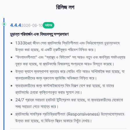
রিলিজ লগ
4.4.4
2026-06-10
সর্বশেষ
চূড়ান্ত পরিমার্জন এবং বিষয়বস্তু সম্প্রসারণ
1333bet জীবন সেবা প্ল্যাটফর্মের স্থিতিশীলতা এবং নির্ভরযোগ্যতা চূড়ান্তভাবে
উন্নত করা হয়েছে, যা একটি ত্রুটিমুক্ত পরিবেশ নিশ্চিত করে।
"উৎপাদনশীলতা" এবং "স্বাস্থ্য ও ফিটনেস" সহ আরও নতুন এবং জনপ্রিয় সফটওয়্যার
যুক্ত করা হয়েছে, যা প্ল্যাটফর্মের বিষয়বস্তু সংগ্রহকে আরও বিস্তৃত করেছে।
উন্নত ক্যাশে ব্যবস্থাপনা ব্যবহার করে লোডিং গতি আরও অপ্টিমাইজ করা হয়েছে, যা
ব্যবহারকারীদের জন্য দ্রুততম ব্রাউজিং অভিজ্ঞতা নিশ্চিত করে।
ব্যবহারকারীদের জন্য কাস্টমাইজযোগ্য থিম বিকল্প যোগ করা হয়েছে, যা তাদের
প্ল্যাটফর্মের চেহারা ব্যক্তিগতকৃত করার সুযোগ দেয়।
24/7 গ্রাহক সহায়তা চ্যাটবট ইন্টিগ্রেশন করা হয়েছে, যা ব্যবহারকারীদের যেকোনো
সময় সহায়তা পেতে সাহায্য করে।
প্ল্যাটফর্মের সামগ্রিক প্রতিক্রিয়াশীলতা (Responsiveness) উল্লেখযোগ্যভাবে
উন্নত করা হয়েছে, যা বিভিন্ন স্ক্রিন আকারে নিখুঁত দেখায়।