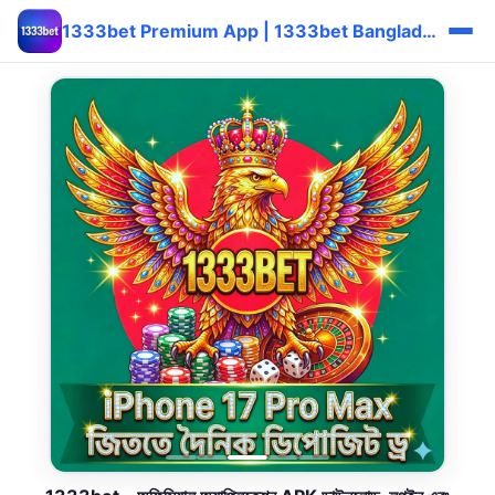
1333bet Premium App | 1333bet Bangladeshi বাঙালি Reward Login ⚡