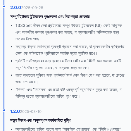
2.0.0
2025-09-25
সম্পূর্ণ ইউজার ইন্টারফেস পুনঃনকশা এবং নিরাপত্তা জোরদার
1333bet জীবন সেবা প্ল্যাটফর্মের সম্পূর্ণ ইউজার ইন্টারফেস (UI) একটি আধুনিক
এবং আকর্ষণীয় নকশায় পুনঃনকশা করা হয়েছে, যা ব্যবহারকারীর অভিজ্ঞতাকে নতুন
মাত্রায় নিয়ে গেছে।
অত্যন্ত উন্নত নিরাপত্তা ব্যবস্থা প্রয়োগ করা হয়েছে, যা ব্যবহারকারীর ব্যক্তিগত
ডেটা এবং ডাউনলোড প্রক্রিয়াকে সর্বোচ্চ স্তরে সুরক্ষিত রাখে।
প্রতিটি সফটওয়্যারের জন্য ব্যবহারকারীদের রেটিং এবং রিভিউ জমা দেওয়ার একটি
নতুন সিস্টেম চালু করা হয়েছে, যা অন্যদের জন্য সহায়ক।
রাতে ব্যবহারের সুবিধার জন্য প্ল্যাটফর্মে ডার্ক মোড বিকল্প যোগ করা হয়েছে, যা চোখের
ওপর চাপ কমায়।
"শিক্ষা" এবং "বিনোদন" এর মতো দুটি গুরুত্বপূর্ণ নতুন বিভাগ যুক্ত করা হয়েছে, যা
বিভিন্ন ধরনের ব্যবহারকারীদের চাহিদা পূরণ করে।
1.2.0
2025-08-10
নতুন বিভাগ এবং অনুসন্ধান কার্যকারিতা বৃদ্ধি
ব্যবহারকারীদের চাহিদা পূরণের জন্য "সামাজিক যোগাযোগ" এবং "ভিডিও প্লেয়ার"