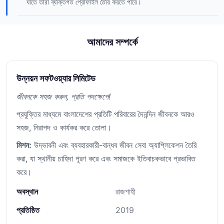
যাতে তারা ব্যক্তিগত প্রোফাইল তৈরি করতে পারে।
আমাদের সম্পর্কে
উন্নয়ন সফটওয়্যার লিমিটেড
জীবনকে সহজ করুন, প্রতি পদক্ষেপে!
প্রযুক্তির মাধ্যমে বাংলাদেশের প্রতিটি পরিবারের দৈনন্দিন জীবনকে আরও
সহজ, নিরাপদ ও কার্যকর করে তোলা।
মিশন:
উদ্ভাবনী এবং ব্যবহারকারী-বান্ধব জীবন সেবা অ্যাপ্লিকেশন তৈরি
করা, যা স্থানীয় চাহিদা পূরণ করে এবং সমাজকে ইতিবাচকভাবে প্রভাবিত
করে।
অবস্থান
রাজশাহী
প্রতিষ্ঠিত
2019