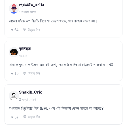
প্রোডাক্টিভ_নাসরিন
1 সপ্তাহ আগে
কাজের ফাঁকে অল্প বিরতি নিলে মন ফ্রেশ থাকে, আর কাজও ভালো হয়।
💬 উত্তর দিন
♥ 64
ঘুমকাতুরে
গতকাল
আজকে ঘুম থেকে উঠতে এত কষ্ট হলো, মনে হচ্ছিল বিছানা ছাড়তেই পারবো না। 😩
💬 উত্তর দিন
♥ 19
Shakib_Cric
2 সপ্তাহ আগে
বাংলাদেশ প্রিমিয়ার লিগ (BPL) এর এই সিজনটা কেমন লাগছে আপনাদের?
💬 উত্তর দিন
♥ 57