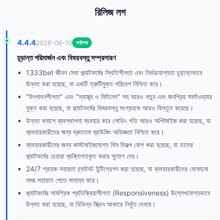
রিলিজ লগ
4.4.4
2026-06-10
সর্বশেষ
চূড়ান্ত পরিমার্জন এবং বিষয়বস্তু সম্প্রসারণ
1333bet জীবন সেবা প্ল্যাটফর্মের স্থিতিশীলতা এবং নির্ভরযোগ্যতা চূড়ান্তভাবে
উন্নত করা হয়েছে, যা একটি ত্রুটিমুক্ত পরিবেশ নিশ্চিত করে।
"উৎপাদনশীলতা" এবং "স্বাস্থ্য ও ফিটনেস" সহ আরও নতুন এবং জনপ্রিয় সফটওয়্যার
যুক্ত করা হয়েছে, যা প্ল্যাটফর্মের বিষয়বস্তু সংগ্রহকে আরও বিস্তৃত করেছে।
উন্নত ক্যাশে ব্যবস্থাপনা ব্যবহার করে লোডিং গতি আরও অপ্টিমাইজ করা হয়েছে, যা
ব্যবহারকারীদের জন্য দ্রুততম ব্রাউজিং অভিজ্ঞতা নিশ্চিত করে।
ব্যবহারকারীদের জন্য কাস্টমাইজযোগ্য থিম বিকল্প যোগ করা হয়েছে, যা তাদের
প্ল্যাটফর্মের চেহারা ব্যক্তিগতকৃত করার সুযোগ দেয়।
24/7 গ্রাহক সহায়তা চ্যাটবট ইন্টিগ্রেশন করা হয়েছে, যা ব্যবহারকারীদের যেকোনো
সময় সহায়তা পেতে সাহায্য করে।
প্ল্যাটফর্মের সামগ্রিক প্রতিক্রিয়াশীলতা (Responsiveness) উল্লেখযোগ্যভাবে
উন্নত করা হয়েছে, যা বিভিন্ন স্ক্রিন আকারে নিখুঁত দেখায়।