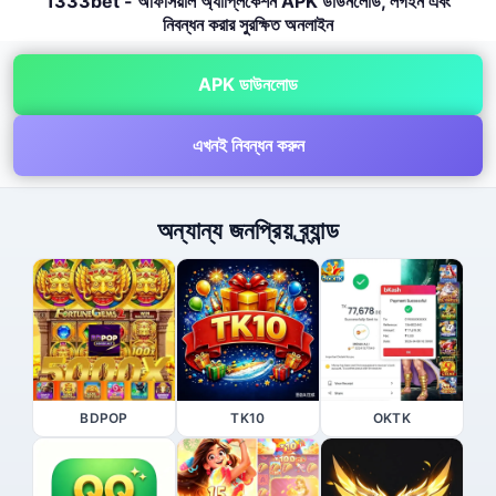
1333bet - অফিসিয়াল অ্যাপ্লিকেশন APK ডাউনলোড, লগইন এবং
নিবন্ধন করার সুরক্ষিত অনলাইন
APK ডাউনলোড
এখনই নিবন্ধন করুন
অন্যান্য জনপ্রিয় ব্র্যান্ড
BDPOP
TK10
OKTK