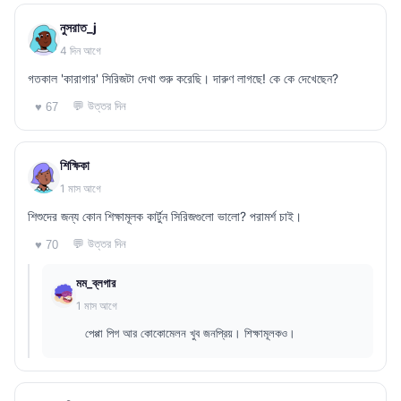
নুসরাত_j
4 দিন আগে
গতকাল 'কারাগার' সিরিজটা দেখা শুরু করেছি। দারুণ লাগছে! কে কে দেখেছেন?
💬 উত্তর দিন
♥ 67
শিক্ষিকা
1 মাস আগে
শিশুদের জন্য কোন শিক্ষামূলক কার্টুন সিরিজগুলো ভালো? পরামর্শ চাই।
💬 উত্তর দিন
♥ 70
মম_ব্লগার
1 মাস আগে
পেপ্পা পিগ আর কোকোমেলন খুব জনপ্রিয়। শিক্ষামূলকও।