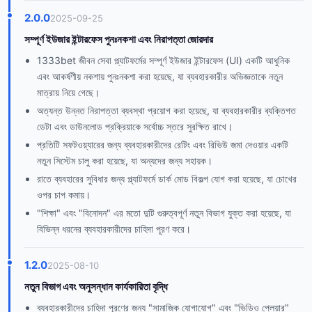
2.0.0
2025-09-25
সম্পূর্ণ ইউজার ইন্টারফেস পুনঃনকশা এবং নিরাপত্তা জোরদার
1333bet জীবন সেবা প্ল্যাটফর্মের সম্পূর্ণ ইউজার ইন্টারফেস (UI) একটি আধুনিক
এবং আকর্ষণীয় নকশায় পুনঃনকশা করা হয়েছে, যা ব্যবহারকারীর অভিজ্ঞতাকে নতুন
মাত্রায় নিয়ে গেছে।
অত্যন্ত উন্নত নিরাপত্তা ব্যবস্থা প্রয়োগ করা হয়েছে, যা ব্যবহারকারীর ব্যক্তিগত
ডেটা এবং ডাউনলোড প্রক্রিয়াকে সর্বোচ্চ স্তরে সুরক্ষিত রাখে।
প্রতিটি সফটওয়্যারের জন্য ব্যবহারকারীদের রেটিং এবং রিভিউ জমা দেওয়ার একটি
নতুন সিস্টেম চালু করা হয়েছে, যা অন্যদের জন্য সহায়ক।
রাতে ব্যবহারের সুবিধার জন্য প্ল্যাটফর্মে ডার্ক মোড বিকল্প যোগ করা হয়েছে, যা চোখের
ওপর চাপ কমায়।
"শিক্ষা" এবং "বিনোদন" এর মতো দুটি গুরুত্বপূর্ণ নতুন বিভাগ যুক্ত করা হয়েছে, যা
বিভিন্ন ধরনের ব্যবহারকারীদের চাহিদা পূরণ করে।
1.2.0
2025-08-10
নতুন বিভাগ এবং অনুসন্ধান কার্যকারিতা বৃদ্ধি
ব্যবহারকারীদের চাহিদা পূরণের জন্য "সামাজিক যোগাযোগ" এবং "ভিডিও প্লেয়ার"