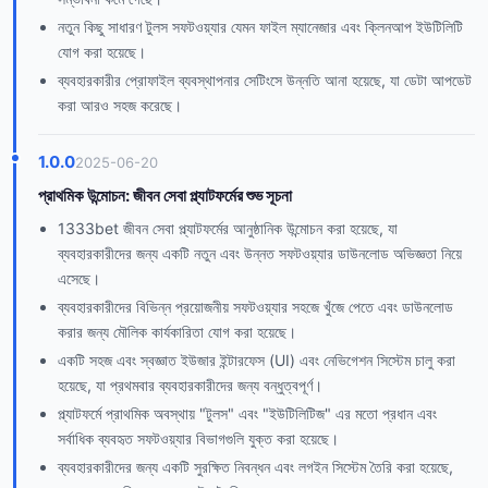
নতুন কিছু সাধারণ টুলস সফটওয়্যার যেমন ফাইল ম্যানেজার এবং ক্লিনআপ ইউটিলিটি
যোগ করা হয়েছে।
ব্যবহারকারীর প্রোফাইল ব্যবস্থাপনার সেটিংসে উন্নতি আনা হয়েছে, যা ডেটা আপডেট
করা আরও সহজ করেছে।
1.0.0
2025-06-20
প্রাথমিক উন্মোচন: জীবন সেবা প্ল্যাটফর্মের শুভ সূচনা
1333bet জীবন সেবা প্ল্যাটফর্মের আনুষ্ঠানিক উন্মোচন করা হয়েছে, যা
ব্যবহারকারীদের জন্য একটি নতুন এবং উন্নত সফটওয়্যার ডাউনলোড অভিজ্ঞতা নিয়ে
এসেছে।
ব্যবহারকারীদের বিভিন্ন প্রয়োজনীয় সফটওয়্যার সহজে খুঁজে পেতে এবং ডাউনলোড
করার জন্য মৌলিক কার্যকারিতা যোগ করা হয়েছে।
একটি সহজ এবং স্বজ্ঞাত ইউজার ইন্টারফেস (UI) এবং নেভিগেশন সিস্টেম চালু করা
হয়েছে, যা প্রথমবার ব্যবহারকারীদের জন্য বন্ধুত্বপূর্ণ।
প্ল্যাটফর্মে প্রাথমিক অবস্থায় "টুলস" এবং "ইউটিলিটিজ" এর মতো প্রধান এবং
সর্বাধিক ব্যবহৃত সফটওয়্যার বিভাগগুলি যুক্ত করা হয়েছে।
ব্যবহারকারীদের জন্য একটি সুরক্ষিত নিবন্ধন এবং লগইন সিস্টেম তৈরি করা হয়েছে,