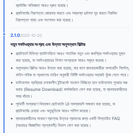
ব্রাউজিং অভিজ্ঞতা আরও দ্রুত হয়েছে।
প্ল্যাটফর্মের নিরাপত্তা জোরদার করতে এবং সম্ভাব্য দুর্বলতা দূর করতে নিয়মিত
নিরাপত্তা প্যাচ এবং সংশোধন করা হয়েছে।
2.1.0
2025-10-20
নতুন সফটওয়্যার সংগ্রহ এবং উন্নত অনুসন্ধান ফিল্টার
প্ল্যাটফর্মে বিভিন্ন ক্যাটাগরিতে আরও শতাধিক নতুন এবং জনপ্রিয় সফটওয়্যার যুক্ত
করা হয়েছে, যা সফটওয়্যারের বিশাল সংগ্রহকে আরও সমৃদ্ধ করেছে।
অনুসন্ধান ফিল্টার আরও উন্নত করা হয়েছে, যার ফলে ব্যবহারকারীরা অপারেটিং সিস্টেম,
ফাইল সাইজ বা প্রকাশের তারিখ অনুযায়ী নির্দিষ্ট সফটওয়্যার সহজেই খুঁজে পেতে পারে।
ডাউনলোড প্রক্রিয়া চলাকালীন ইন্টারনেট সংযোগ বিচ্ছিন্ন হলে ডাউনলোড পুনরায় শুরু
করার (Resume Download) কার্যকারিতা যোগ করা হয়েছে, যা ব্যবহারকারীদের
সময় বাঁচায়।
পূর্ববর্তী সংস্করণে বিদ্যমান ছোটখাটো UI সমস্যাগুলি সমাধান করা হয়েছে, যা
প্ল্যাটফর্মের চেহারা এবং অনুভূতিকে আরও পালিশ করেছে।
ব্যবহারকারীদের সাধারণ প্রশ্নের উত্তর প্রদানের জন্য একটি বিস্তারিত FAQ
(সচরাচর জিজ্ঞাসিত প্রশ্নাবলী) বিভাগ যোগ করা হয়েছে।