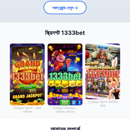
সকল ব্র্যান্ড দেখুন →
স্ক্রিনশট 1333bet
1333bet স্ক্রিনশট অফিসিয়াল
APK
1333bet স্ক্রিনশট - APK
1333bet Preview -
অফিসিয়াল
অফিসিয়াল ডাউনলোড
আমাদের সম্পর্কে