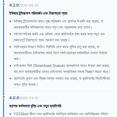
4.2.0
2026-04-20
ইউজার ইন্টারফেস পরিমার্জন এবং নিরাপত্তা প্যাচ
ইউজার ইন্টারফেসের আরও সূক্ষ্ম পরিমার্জন এবং নান্দনিক উন্নতি করা হয়েছে, যা
ব্যবহারকারীর অভিজ্ঞতাকে আরও মসৃণ এবং আনন্দদায়ক করে তোলে।
সর্বশেষ সাইবার হুমকি এবং দুর্বলতা থেকে প্ল্যাটফর্মকে রক্ষা করার জন্য নতুন এবং
গুরুত্বপূর্ণ নিরাপত্তা প্যাচ প্রয়োগ করা হয়েছে।
সফটওয়্যার বিবরণে ভিডিও প্রিভিউ যোগ করার সুবিধা চালু করা হয়েছে, যা
ব্যবহারকারীদের ডাউনলোড করার আগে সফটওয়্যারের কার্যকারিতা দেখতে সাহায্য
করে।
ডাউনলোড কিউ (Download Queue) ব্যবস্থাপনা আরও উন্নত করা হয়েছে,
যার ফলে ব্যবহারকারীরা তাদের ডাউনলোড অগ্রাধিকার সহজে নিয়ন্ত্রণ করতে পারে।
ছোটখাটো ক্র্যাশ এবং ফ্রিজ সমস্যা সমাধান করা হয়েছে, যা প্ল্যাটফর্মের স্থিতিশীলতা
আরও বৃদ্ধি করেছে।
4.0.0
2026-03-01
ব্যাপক কর্মক্ষমতা বৃদ্ধি এবং নতুন ক্যাটাগরি
1333bet জীবন সেবা প্ল্যাটফর্মের সামগ্রিক কর্মক্ষমতা এবং প্রতিক্রিয়ার গতিতে