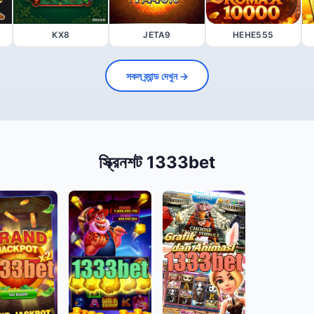
KX8
JETA9
HEHE555
সকল ব্র্যান্ড দেখুন →
স্ক্রিনশট 1333bet