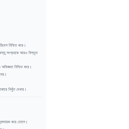
পরিবেশ নিশ্চিত করে।
য়বস্তু সংগ্রহকে আরও বিস্তৃত
ং অভিজ্ঞতা নিশ্চিত করে।
দেয়।
কারে নিখুঁত দেখায়।
আনন্দদায়ক করে তোলে।