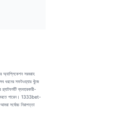
ের অ্যাপ্লিকেশন সরবরাহ
সব ধরনের সফটওয়্যার খুঁজে
্যাটফর্মটি ব্যবহারকারী-
পভোগ করতে পারেন। 1333bet-
া সর্বোচ্চ নিরাপত্তা