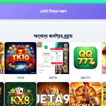
এখনই নিবন্ধন করুন
অন্যান্য জনপ্রিয় ব্র্যান্ড
TK10
OKTK
QQ777