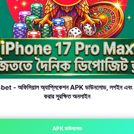
et - অফিসিয়াল অ্যাপ্লিকেশন APK ডাউনলোড, লগইন এবং ন
করার সুরক্ষিত অনলাইন
APK ডাউনলোড