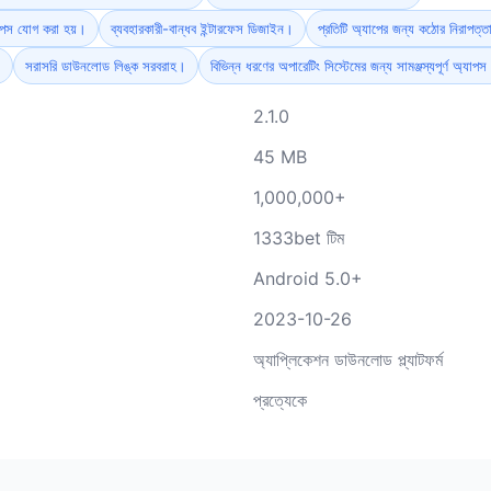
াপস যোগ করা হয়।
ব্যবহারকারী-বান্ধব ইন্টারফেস ডিজাইন।
প্রতিটি অ্যাপের জন্য কঠোর নিরাপত্তা
।
সরাসরি ডাউনলোড লিঙ্ক সরবরাহ।
বিভিন্ন ধরণের অপারেটিং সিস্টেমের জন্য সামঞ্জস্যপূর্ণ অ্যাপ
2.1.0
45 MB
1,000,000+
1333bet টিম
Android 5.0+
2023-10-26
অ্যাপ্লিকেশন ডাউনলোড প্ল্যাটফর্ম
প্রত্যেকে