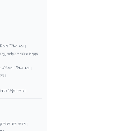
পরিবেশ নিশ্চিত করে।
য়বস্তু সংগ্রহকে আরও বিস্তৃত
ং অভিজ্ঞতা নিশ্চিত করে।
দেয়।
কারে নিখুঁত দেখায়।
আনন্দদায়ক করে তোলে।