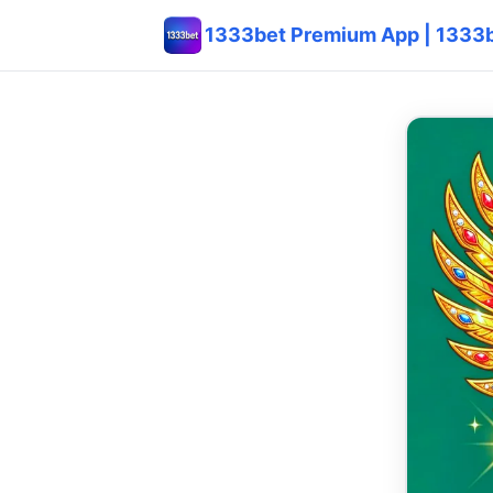
1333bet Premium App | 1333be