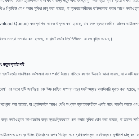
বং দুর্বলতা থেকে প্ল্যাটফর্মকে রক্ষা করার জন্য নতুন এবং গুরুত্বপূর্ণ নিরাপত্তা প্যাচ প্রয়োগ করা হয়
ডিও প্রিভিউ যোগ করার সুবিধা চালু করা হয়েছে, যা ব্যবহারকারীদের ডাউনলোড করার আগে সফটওয়্যার
oad Queue) ব্যবস্থাপনা আরও উন্নত করা হয়েছে, যার ফলে ব্যবহারকারীরা তাদের ডাউনলোড অগ
্রিজ সমস্যা সমাধান করা হয়েছে, যা প্ল্যাটফর্মের স্থিতিশীলতা আরও বৃদ্ধি করেছে।
বং নতুন ক্যাটাগরি
্যাটফর্মের সামগ্রিক কর্মক্ষমতা এবং প্রতিক্রিয়ার গতিতে ব্যাপক উন্নতি আনা হয়েছে, যা একটি দ্রু
" এর মতো দুটি জনপ্রিয় এবং উচ্চ চাহিদা সম্পন্ন নতুন সফটওয়্যার ক্যাটাগরি যুক্ত করা হয়েছে, 
পগ্রেড করা হয়েছে, যা প্ল্যাটফর্মকে আরও বেশি সংখ্যক ব্যবহারকারীকে একই সাথে সমর্থন করতে এবং উ
র জন্য সফটওয়্যার আপডেটের জন্য স্বয়ংক্রিয়ভাবে চেক করার সুবিধা যোগ করা হয়েছে, যা তাদের সর্ব
ডাউনলোড এবং ব্রাউজিং ইতিহাসের ওপর ভিত্তি করে ব্যক্তিগতকৃত সফটওয়্যার সুপারিশ চালু করা হয়