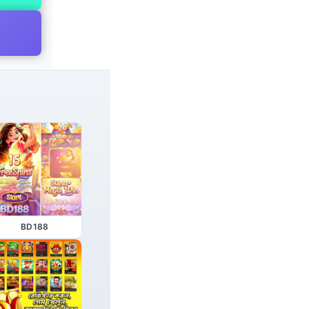
BD188