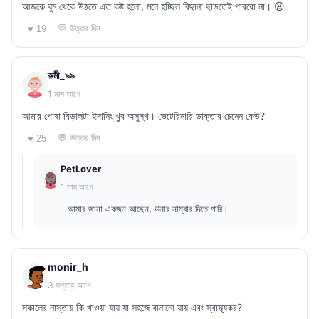
আজকে ঘুম থেকে উঠতে এত কষ্ট হলো, মনে হচ্ছিল বিছানা ছাড়তেই পারবো না। 😩
💬 উত্তর দিন
♥ 19
রুমী_৯৯
1 মাস আগে
আমার পোষা বিড়ালটা ইদানিং খুব অসুস্থ। ভেটেরিনারি ডাক্তার চেনেন কেউ?
💬 উত্তর দিন
♥ 25
PetLover
1 মাস আগে
আমার জানা একজন আছেন, উনার নাম্বার দিতে পারি।
monir_h
3 সপ্তাহ আগে
সকালের নাস্তায় কি খাওয়া যায় যা সহজে বানানো যায় এবং স্বাস্থ্যকর?