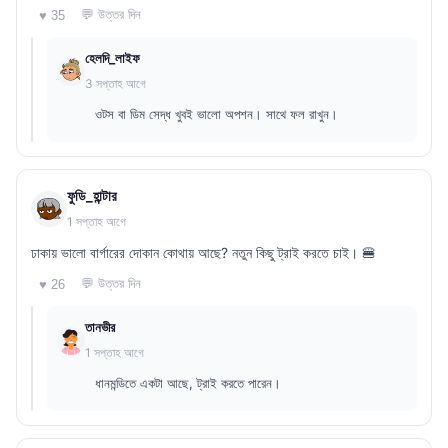
💬 উত্তর দিন
♥ 35
হেলদি_লাইফ
3 সপ্তাহ আগে
ওটস বা ডিম সেদ্ধ খুবই ভালো অপশন। সাথে ফল রাখুন।
ফুডি_হান্টার
1 সপ্তাহ আগে
ঢাকায় ভালো বার্গারের দোকান কোথায় আছে? নতুন কিছু ট্রাই করতে চাই। 🍔
💬 উত্তর দিন
♥ 26
তানভীর
1 সপ্তাহ আগে
ধানমন্ডিতে একটা আছে, ট্রাই করতে পারেন।