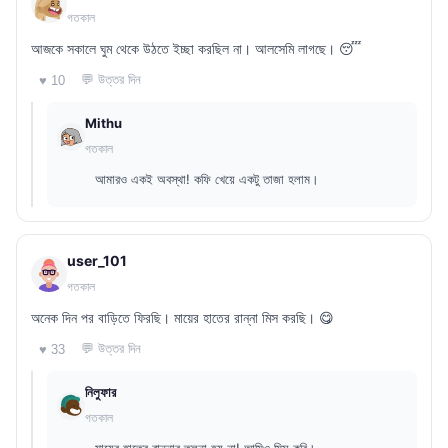
গতকাল
আজকে সকালে ঘুম থেকে উঠতে ইচ্ছা করছিল না। আলসেমি লাগছে। 😴
💬 উত্তর দিন
♥ 10
Mithu
গতকাল
আমারও একই অবস্থা! কফি খেয়ে একটু তাজা হলাম।
user_101
গতকাল
অনেক দিন পর বাড়িতে ফিরছি। মায়ের হাতের রান্না মিস করছি। 😋
💬 উত্তর দিন
♥ 33
নিলুফার
গতকাল