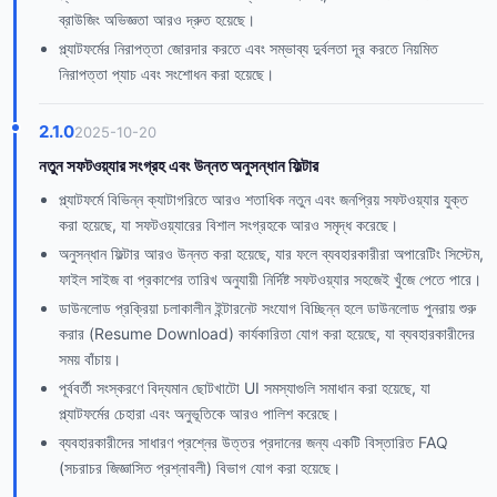
ব্রাউজিং অভিজ্ঞতা আরও দ্রুত হয়েছে।
প্ল্যাটফর্মের নিরাপত্তা জোরদার করতে এবং সম্ভাব্য দুর্বলতা দূর করতে নিয়মিত
নিরাপত্তা প্যাচ এবং সংশোধন করা হয়েছে।
2.1.0
2025-10-20
নতুন সফটওয়্যার সংগ্রহ এবং উন্নত অনুসন্ধান ফিল্টার
প্ল্যাটফর্মে বিভিন্ন ক্যাটাগরিতে আরও শতাধিক নতুন এবং জনপ্রিয় সফটওয়্যার যুক্ত
করা হয়েছে, যা সফটওয়্যারের বিশাল সংগ্রহকে আরও সমৃদ্ধ করেছে।
অনুসন্ধান ফিল্টার আরও উন্নত করা হয়েছে, যার ফলে ব্যবহারকারীরা অপারেটিং সিস্টেম,
ফাইল সাইজ বা প্রকাশের তারিখ অনুযায়ী নির্দিষ্ট সফটওয়্যার সহজেই খুঁজে পেতে পারে।
ডাউনলোড প্রক্রিয়া চলাকালীন ইন্টারনেট সংযোগ বিচ্ছিন্ন হলে ডাউনলোড পুনরায় শুরু
করার (Resume Download) কার্যকারিতা যোগ করা হয়েছে, যা ব্যবহারকারীদের
সময় বাঁচায়।
পূর্ববর্তী সংস্করণে বিদ্যমান ছোটখাটো UI সমস্যাগুলি সমাধান করা হয়েছে, যা
প্ল্যাটফর্মের চেহারা এবং অনুভূতিকে আরও পালিশ করেছে।
ব্যবহারকারীদের সাধারণ প্রশ্নের উত্তর প্রদানের জন্য একটি বিস্তারিত FAQ
(সচরাচর জিজ্ঞাসিত প্রশ্নাবলী) বিভাগ যোগ করা হয়েছে।