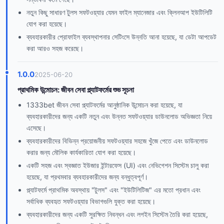
নতুন কিছু সাধারণ টুলস সফটওয়্যার যেমন ফাইল ম্যানেজার এবং ক্লিনআপ ইউটিলিটি
যোগ করা হয়েছে।
ব্যবহারকারীর প্রোফাইল ব্যবস্থাপনার সেটিংসে উন্নতি আনা হয়েছে, যা ডেটা আপডেট
করা আরও সহজ করেছে।
1.0.0
2025-06-20
প্রাথমিক উন্মোচন: জীবন সেবা প্ল্যাটফর্মের শুভ সূচনা
1333bet জীবন সেবা প্ল্যাটফর্মের আনুষ্ঠানিক উন্মোচন করা হয়েছে, যা
ব্যবহারকারীদের জন্য একটি নতুন এবং উন্নত সফটওয়্যার ডাউনলোড অভিজ্ঞতা নিয়ে
এসেছে।
ব্যবহারকারীদের বিভিন্ন প্রয়োজনীয় সফটওয়্যার সহজে খুঁজে পেতে এবং ডাউনলোড
করার জন্য মৌলিক কার্যকারিতা যোগ করা হয়েছে।
একটি সহজ এবং স্বজ্ঞাত ইউজার ইন্টারফেস (UI) এবং নেভিগেশন সিস্টেম চালু করা
হয়েছে, যা প্রথমবার ব্যবহারকারীদের জন্য বন্ধুত্বপূর্ণ।
প্ল্যাটফর্মে প্রাথমিক অবস্থায় "টুলস" এবং "ইউটিলিটিজ" এর মতো প্রধান এবং
সর্বাধিক ব্যবহৃত সফটওয়্যার বিভাগগুলি যুক্ত করা হয়েছে।
ব্যবহারকারীদের জন্য একটি সুরক্ষিত নিবন্ধন এবং লগইন সিস্টেম তৈরি করা হয়েছে,