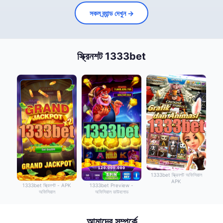
সকল ব্র্যান্ড দেখুন →
স্ক্রিনশট 1333bet
1333bet স্ক্রিনশট অফিসিয়াল
APK
1333bet স্ক্রিনশট - APK
1333bet Preview -
অফিসিয়াল
অফিসিয়াল ডাউনলোড
আমাদের সম্পর্কে