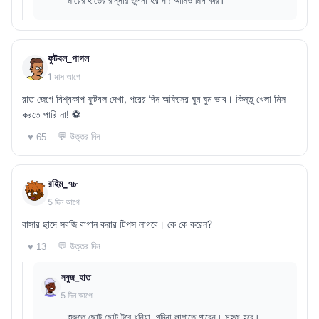
মায়ের হাতের রান্নার তুলনা হয় না! আমিও মিস করি।
ফুটবল_পাগল
1 মাস আগে
রাত জেগে বিশ্বকাপ ফুটবল দেখা, পরের দিন অফিসের ঘুম ঘুম ভাব। কিন্তু খেলা মিস
করতে পারি না! ⚽
💬 উত্তর দিন
♥ 65
রহিম_৭৮
5 দিন আগে
বাসার ছাদে সবজি বাগান করার টিপস লাগবে। কে কে করেন?
💬 উত্তর দিন
♥ 13
সবুজ_হাত
5 দিন আগে
শুরুতে ছোট ছোট টবে ধনিয়া, পুদিনা লাগাতে পারেন। সহজ হবে।