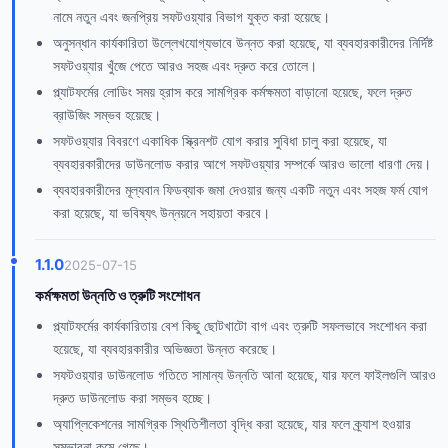
নামে নতুন এবং জনপ্রিয় সফটওয়্যার বিভাগ যুক্ত করা হয়েছে।
অনুসন্ধান কার্যকারিতা উল্লেখযোগ্যভাবে উন্নত করা হয়েছে, যা ব্যবহারকারীদের নির্দিষ্ট
সফটওয়্যার খুঁজে পেতে আরও সহজ এবং দ্রুত করে তোলে।
প্ল্যাটফর্মের লোডিং সময় হ্রাস করে সামগ্রিক কর্মক্ষমতা বাড়ানো হয়েছে, ফলে দ্রুত
ব্রাউজিং সম্ভব হয়েছে।
সফটওয়্যার বিবরণে একাধিক স্ক্রিনশট যোগ করার সুবিধা চালু করা হয়েছে, যা
ব্যবহারকারীদের ডাউনলোড করার আগে সফটওয়্যার সম্পর্কে আরও ভালো ধারণা দেয়।
ব্যবহারকারীদের মূল্যবান ফিডব্যাক জমা দেওয়ার জন্য একটি নতুন এবং সহজ ফর্ম যোগ
করা হয়েছে, যা ভবিষ্যৎ উন্নয়নে সহায়তা করবে।
1.1.0
2025-07-15
কর্মক্ষমতা উন্নতি ও ত্রুটি সংশোধন
প্ল্যাটফর্মের কার্যকারিতায় বেশ কিছু ছোটখাটো বাগ এবং ত্রুটি সফলভাবে সংশোধন করা
হয়েছে, যা ব্যবহারকারীর অভিজ্ঞতা উন্নত করেছে।
সফটওয়্যার ডাউনলোড গতিতে সামান্য উন্নতি আনা হয়েছে, যার ফলে ফাইলগুলি আরও
দ্রুত ডাউনলোড করা সম্ভব হচ্ছে।
অ্যাপ্লিকেশনের সামগ্রিক স্থিতিশীলতা বৃদ্ধি করা হয়েছে, যার ফলে ক্র্যাশ হওয়ার
সম্ভাবনা কমে গেছে।