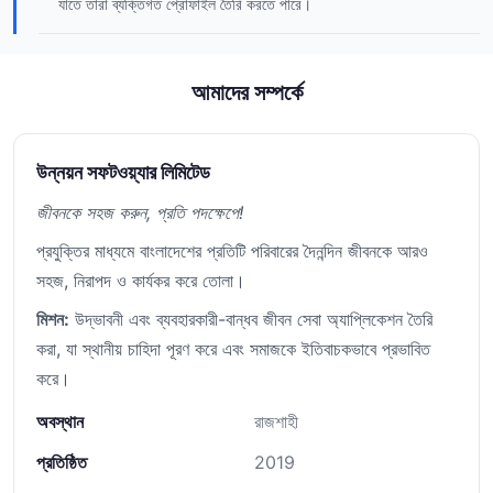
যাতে তারা ব্যক্তিগত প্রোফাইল তৈরি করতে পারে।
আমাদের সম্পর্কে
উন্নয়ন সফটওয়্যার লিমিটেড
জীবনকে সহজ করুন, প্রতি পদক্ষেপে!
প্রযুক্তির মাধ্যমে বাংলাদেশের প্রতিটি পরিবারের দৈনন্দিন জীবনকে আরও
সহজ, নিরাপদ ও কার্যকর করে তোলা।
মিশন:
উদ্ভাবনী এবং ব্যবহারকারী-বান্ধব জীবন সেবা অ্যাপ্লিকেশন তৈরি
করা, যা স্থানীয় চাহিদা পূরণ করে এবং সমাজকে ইতিবাচকভাবে প্রভাবিত
করে।
অবস্থান
রাজশাহী
প্রতিষ্ঠিত
2019