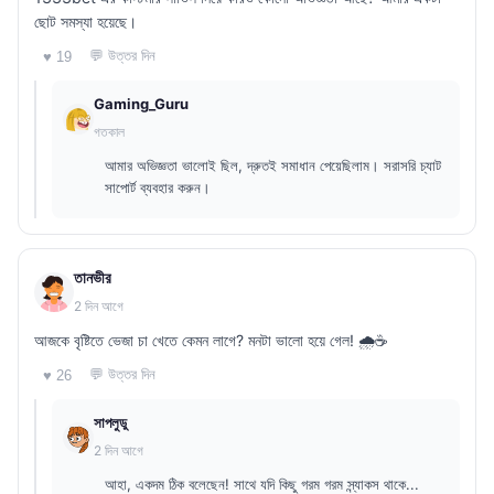
ছোট সমস্যা হয়েছে।
💬 উত্তর দিন
♥ 19
Gaming_Guru
গতকাল
আমার অভিজ্ঞতা ভালোই ছিল, দ্রুতই সমাধান পেয়েছিলাম। সরাসরি চ্যাট
সাপোর্ট ব্যবহার করুন।
তানভীর
2 দিন আগে
আজকে বৃষ্টিতে ভেজা চা খেতে কেমন লাগে? মনটা ভালো হয়ে গেল! 🌧️☕
💬 উত্তর দিন
♥ 26
সাপলুডু
2 দিন আগে
আহা, একদম ঠিক বলেছেন! সাথে যদি কিছু গরম গরম স্ন্যাকস থাকে...