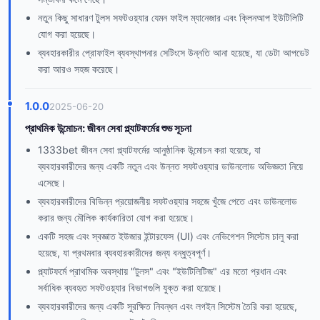
নতুন কিছু সাধারণ টুলস সফটওয়্যার যেমন ফাইল ম্যানেজার এবং ক্লিনআপ ইউটিলিটি
যোগ করা হয়েছে।
ব্যবহারকারীর প্রোফাইল ব্যবস্থাপনার সেটিংসে উন্নতি আনা হয়েছে, যা ডেটা আপডেট
করা আরও সহজ করেছে।
1.0.0
2025-06-20
প্রাথমিক উন্মোচন: জীবন সেবা প্ল্যাটফর্মের শুভ সূচনা
1333bet জীবন সেবা প্ল্যাটফর্মের আনুষ্ঠানিক উন্মোচন করা হয়েছে, যা
ব্যবহারকারীদের জন্য একটি নতুন এবং উন্নত সফটওয়্যার ডাউনলোড অভিজ্ঞতা নিয়ে
এসেছে।
ব্যবহারকারীদের বিভিন্ন প্রয়োজনীয় সফটওয়্যার সহজে খুঁজে পেতে এবং ডাউনলোড
করার জন্য মৌলিক কার্যকারিতা যোগ করা হয়েছে।
একটি সহজ এবং স্বজ্ঞাত ইউজার ইন্টারফেস (UI) এবং নেভিগেশন সিস্টেম চালু করা
হয়েছে, যা প্রথমবার ব্যবহারকারীদের জন্য বন্ধুত্বপূর্ণ।
প্ল্যাটফর্মে প্রাথমিক অবস্থায় "টুলস" এবং "ইউটিলিটিজ" এর মতো প্রধান এবং
সর্বাধিক ব্যবহৃত সফটওয়্যার বিভাগগুলি যুক্ত করা হয়েছে।
ব্যবহারকারীদের জন্য একটি সুরক্ষিত নিবন্ধন এবং লগইন সিস্টেম তৈরি করা হয়েছে,