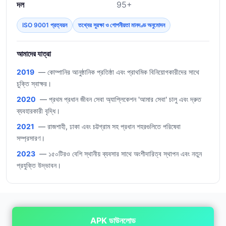
দল
95+
ISO 9001 প্রত্যয়ন
তথ্যের সুরক্ষা ও গোপনীয়তা মানদণ্ড অনুমোদন
আমাদের যাত্রা
2019
— কোম্পানির আনুষ্ঠানিক প্রতিষ্ঠা এবং প্রাথমিক বিনিয়োগকারীদের সাথে
চুক্তি স্বাক্ষর।
2020
— প্রথম প্রধান জীবন সেবা অ্যাপ্লিকেশন 'আমার সেবা' চালু এবং দ্রুত
ব্যবহারকারী বৃদ্ধি।
2021
— রাজশাহী, ঢাকা এবং চট্টগ্রাম সহ প্রধান শহরগুলিতে পরিষেবা
সম্প্রসারণ।
2023
— ১৫০টিরও বেশি স্থানীয় ব্যবসার সাথে অংশীদারিত্ব স্থাপন এবং নতুন
প্রযুক্তি উদ্ভাবন।
APK ডাউনলোড