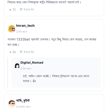
শিশুদের জন্য কোন শিক্ষামূলক কার্টুন সিরিজগুলো ভালো? পরামর্শ চাই।
💬 উত্তর দিন
♥ 70
Imran_tech
2 দিন আগে
গতকাল 1333bet অ্যাপটা দেখলাম। নতুন কিছু ফিচার যোগ করেছে, বেশ কাজের
মনে হচ্ছে।
💬 উত্তর দিন
♥ 39
Digital_Nomad
2 দিন আগে
হ্যাঁ, আমিও খেয়াল করেছি। ইউজার ইন্টারফেস আগের চেয়ে ভালো
হয়েছে। 👍
লার্নিং_কুইস্ট
2 সপ্তাহ আগে