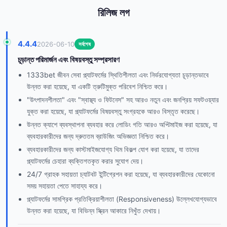
রিলিজ লগ
4.4.4
2026-06-10
সর্বশেষ
চূড়ান্ত পরিমার্জন এবং বিষয়বস্তু সম্প্রসারণ
1333bet জীবন সেবা প্ল্যাটফর্মের স্থিতিশীলতা এবং নির্ভরযোগ্যতা চূড়ান্তভাবে
উন্নত করা হয়েছে, যা একটি ত্রুটিমুক্ত পরিবেশ নিশ্চিত করে।
"উৎপাদনশীলতা" এবং "স্বাস্থ্য ও ফিটনেস" সহ আরও নতুন এবং জনপ্রিয় সফটওয়্যার
যুক্ত করা হয়েছে, যা প্ল্যাটফর্মের বিষয়বস্তু সংগ্রহকে আরও বিস্তৃত করেছে।
উন্নত ক্যাশে ব্যবস্থাপনা ব্যবহার করে লোডিং গতি আরও অপ্টিমাইজ করা হয়েছে, যা
ব্যবহারকারীদের জন্য দ্রুততম ব্রাউজিং অভিজ্ঞতা নিশ্চিত করে।
ব্যবহারকারীদের জন্য কাস্টমাইজযোগ্য থিম বিকল্প যোগ করা হয়েছে, যা তাদের
প্ল্যাটফর্মের চেহারা ব্যক্তিগতকৃত করার সুযোগ দেয়।
24/7 গ্রাহক সহায়তা চ্যাটবট ইন্টিগ্রেশন করা হয়েছে, যা ব্যবহারকারীদের যেকোনো
সময় সহায়তা পেতে সাহায্য করে।
প্ল্যাটফর্মের সামগ্রিক প্রতিক্রিয়াশীলতা (Responsiveness) উল্লেখযোগ্যভাবে
উন্নত করা হয়েছে, যা বিভিন্ন স্ক্রিন আকারে নিখুঁত দেখায়।