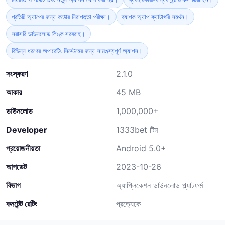
প্রতিটি অ্যাপের জন্য কঠোর নিরাপত্তা পরীক্ষা।
ব্যাপক অ্যাপ ক্যাটাগরি সমর্থন।
সরাসরি ডাউনলোড লিঙ্ক সরবরাহ।
বিভিন্ন ধরণের অপারেটিং সিস্টেমের জন্য সামঞ্জস্যপূর্ণ অ্যাপস।
সংস্করণ
2.1.0
আকার
45 MB
ডাউনলোড
1,000,000+
Developer
1333bet টিম
প্রয়োজনীয়তা
Android 5.0+
আপডেট
2023-10-26
বিভাগ
অ্যাপ্লিকেশন ডাউনলোড প্ল্যাটফর্ম
কনটেন্ট রেটিং
প্রত্যেকে