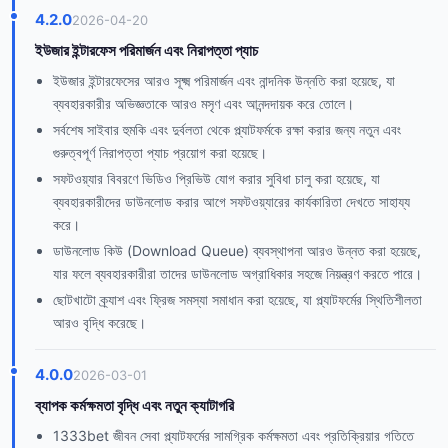
4.2.0
2026-04-20
ইউজার ইন্টারফেস পরিমার্জন এবং নিরাপত্তা প্যাচ
ইউজার ইন্টারফেসের আরও সূক্ষ্ম পরিমার্জন এবং নান্দনিক উন্নতি করা হয়েছে, যা
ব্যবহারকারীর অভিজ্ঞতাকে আরও মসৃণ এবং আনন্দদায়ক করে তোলে।
সর্বশেষ সাইবার হুমকি এবং দুর্বলতা থেকে প্ল্যাটফর্মকে রক্ষা করার জন্য নতুন এবং
গুরুত্বপূর্ণ নিরাপত্তা প্যাচ প্রয়োগ করা হয়েছে।
সফটওয়্যার বিবরণে ভিডিও প্রিভিউ যোগ করার সুবিধা চালু করা হয়েছে, যা
ব্যবহারকারীদের ডাউনলোড করার আগে সফটওয়্যারের কার্যকারিতা দেখতে সাহায্য
করে।
ডাউনলোড কিউ (Download Queue) ব্যবস্থাপনা আরও উন্নত করা হয়েছে,
যার ফলে ব্যবহারকারীরা তাদের ডাউনলোড অগ্রাধিকার সহজে নিয়ন্ত্রণ করতে পারে।
ছোটখাটো ক্র্যাশ এবং ফ্রিজ সমস্যা সমাধান করা হয়েছে, যা প্ল্যাটফর্মের স্থিতিশীলতা
আরও বৃদ্ধি করেছে।
4.0.0
2026-03-01
ব্যাপক কর্মক্ষমতা বৃদ্ধি এবং নতুন ক্যাটাগরি
1333bet জীবন সেবা প্ল্যাটফর্মের সামগ্রিক কর্মক্ষমতা এবং প্রতিক্রিয়ার গতিতে