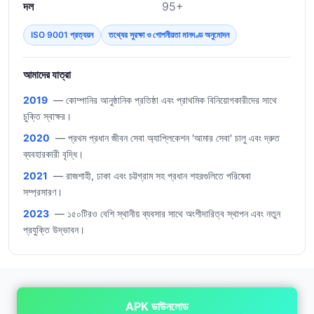
দল
95+
ISO 9001 প্রত্যয়ন
তথ্যের সুরক্ষা ও গোপনীয়তা মানদণ্ড অনুমোদন
আমাদের যাত্রা
2019
— কোম্পানির আনুষ্ঠানিক প্রতিষ্ঠা এবং প্রাথমিক বিনিয়োগকারীদের সাথে
চুক্তি স্বাক্ষর।
2020
— প্রথম প্রধান জীবন সেবা অ্যাপ্লিকেশন 'আমার সেবা' চালু এবং দ্রুত
ব্যবহারকারী বৃদ্ধি।
2021
— রাজশাহী, ঢাকা এবং চট্টগ্রাম সহ প্রধান শহরগুলিতে পরিষেবা
সম্প্রসারণ।
2023
— ১৫০টিরও বেশি স্থানীয় ব্যবসার সাথে অংশীদারিত্ব স্থাপন এবং নতুন
প্রযুক্তি উদ্ভাবন।
APK ডাউনলোড