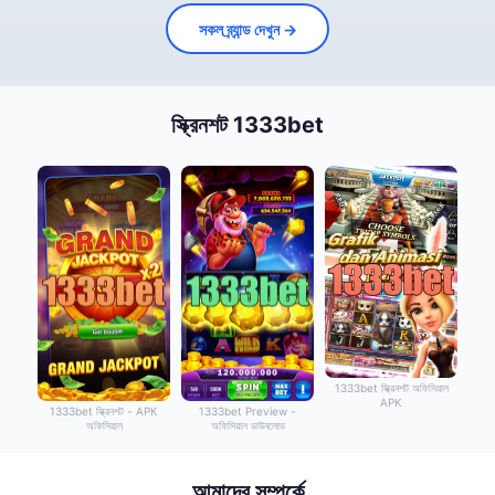
সকল ব্র্যান্ড দেখুন →
স্ক্রিনশট 1333bet
1333bet স্ক্রিনশট অফিসিয়াল
APK
1333bet স্ক্রিনশট - APK
1333bet Preview -
অফিসিয়াল
অফিসিয়াল ডাউনলোড
আমাদের সম্পর্কে