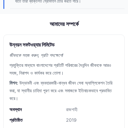
যাতে তারা ব্যক্তিগত প্রোফাইল তৈরি করতে পারে।
আমাদের সম্পর্কে
উন্নয়ন সফটওয়্যার লিমিটেড
জীবনকে সহজ করুন, প্রতি পদক্ষেপে!
প্রযুক্তির মাধ্যমে বাংলাদেশের প্রতিটি পরিবারের দৈনন্দিন জীবনকে আরও
সহজ, নিরাপদ ও কার্যকর করে তোলা।
মিশন:
উদ্ভাবনী এবং ব্যবহারকারী-বান্ধব জীবন সেবা অ্যাপ্লিকেশন তৈরি
করা, যা স্থানীয় চাহিদা পূরণ করে এবং সমাজকে ইতিবাচকভাবে প্রভাবিত
করে।
অবস্থান
রাজশাহী
প্রতিষ্ঠিত
2019