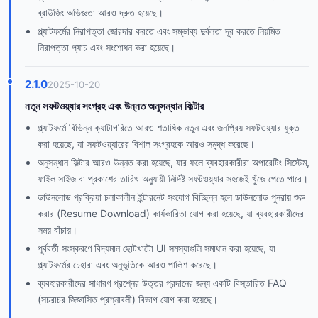
ব্রাউজিং অভিজ্ঞতা আরও দ্রুত হয়েছে।
প্ল্যাটফর্মের নিরাপত্তা জোরদার করতে এবং সম্ভাব্য দুর্বলতা দূর করতে নিয়মিত
নিরাপত্তা প্যাচ এবং সংশোধন করা হয়েছে।
2.1.0
2025-10-20
নতুন সফটওয়্যার সংগ্রহ এবং উন্নত অনুসন্ধান ফিল্টার
প্ল্যাটফর্মে বিভিন্ন ক্যাটাগরিতে আরও শতাধিক নতুন এবং জনপ্রিয় সফটওয়্যার যুক্ত
করা হয়েছে, যা সফটওয়্যারের বিশাল সংগ্রহকে আরও সমৃদ্ধ করেছে।
অনুসন্ধান ফিল্টার আরও উন্নত করা হয়েছে, যার ফলে ব্যবহারকারীরা অপারেটিং সিস্টেম,
ফাইল সাইজ বা প্রকাশের তারিখ অনুযায়ী নির্দিষ্ট সফটওয়্যার সহজেই খুঁজে পেতে পারে।
ডাউনলোড প্রক্রিয়া চলাকালীন ইন্টারনেট সংযোগ বিচ্ছিন্ন হলে ডাউনলোড পুনরায় শুরু
করার (Resume Download) কার্যকারিতা যোগ করা হয়েছে, যা ব্যবহারকারীদের
সময় বাঁচায়।
পূর্ববর্তী সংস্করণে বিদ্যমান ছোটখাটো UI সমস্যাগুলি সমাধান করা হয়েছে, যা
প্ল্যাটফর্মের চেহারা এবং অনুভূতিকে আরও পালিশ করেছে।
ব্যবহারকারীদের সাধারণ প্রশ্নের উত্তর প্রদানের জন্য একটি বিস্তারিত FAQ
(সচরাচর জিজ্ঞাসিত প্রশ্নাবলী) বিভাগ যোগ করা হয়েছে।