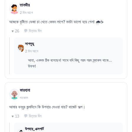
তানভীর
2 দিন আগে
আজকে বৃষ্টিতে ভেজা চা খেতে কেমন লাগে? মনটা ভালো হয়ে গেল! 🌧️☕
💬 উত্তর দিন
♥ 26
সাপলুডু
2 দিন আগে
আহা, একদম ঠিক বলেছেন! সাথে যদি কিছু গরম গরম স্ন্যাকস থাকে...
উফফ!
ফারহানা
গতকাল
আমার বন্ধুর জন্মদিনে কি উপহার দেওয়া যায়? বাজেট অল্প।
💬 উত্তর দিন
♥ 13
উপহার_এক্সপার্ট