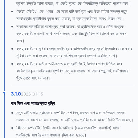
ব্যাপক উন্নতি আনা হয়েছে, যা একটি দ্রুত এবং নিরবচ্ছিন্ন অভিজ্ঞতা প্রদান করে।
"ফটো এডিটিং" এবং "গেম" এর মতো দুটি জনপ্রিয় এবং উচ্চ চাহিদা সম্পন্ন নতুন
সফটওয়্যার ক্যাটাগরি যুক্ত করা হয়েছে, যা ব্যবহারকারীদের আরও বিকল্প দেয়।
সার্ভারের অবকাঠামো আপগ্রেড করা হয়েছে, যা প্ল্যাটফর্মকে আরও বেশি সংখ্যক
ব্যবহারকারীকে একই সাথে সমর্থন করতে এবং উচ্চ ট্র্যাফিক পরিচালনা করতে সক্ষম
করে।
ব্যবহারকারীদের সুবিধার জন্য সফটওয়্যার আপডেটের জন্য স্বয়ংক্রিয়ভাবে চেক করার
সুবিধা যোগ করা হয়েছে, যা তাদের সর্বশেষ সংস্করণ সম্পর্কে অবহিত রাখে।
ব্যবহারকারীদের অতীত ডাউনলোড এবং ব্রাউজিং ইতিহাসের ওপর ভিত্তি করে
ব্যক্তিগতকৃত সফটওয়্যার সুপারিশ চালু করা হয়েছে, যা তাদের পছন্দসই সফটওয়্যার
খুঁজে পেতে সাহায্য করে।
3.1.0
2026-01-15
বাগ ফিক্স এবং সামঞ্জস্যতা বৃদ্ধি
নতুন ডাউনলোড ম্যানেজার সম্পর্কিত বেশ কিছু গুরুতর বাগ এবং কর্মক্ষমতা সমস্যা
সফলভাবে সংশোধন করা হয়েছে, যা ডাউনলোড প্রক্রিয়াকে আরও স্থিতিশীল করেছে।
বিভিন্ন অপারেটিং সিস্টেম এবং ডিভাইসের (যেমন ডেস্কটপ, ল্যাপটপ) সাথে
প্ল্যাটফর্মের সামগ্রিক সামঞ্জস্যতা বৃদ্ধি করা হয়েছে।