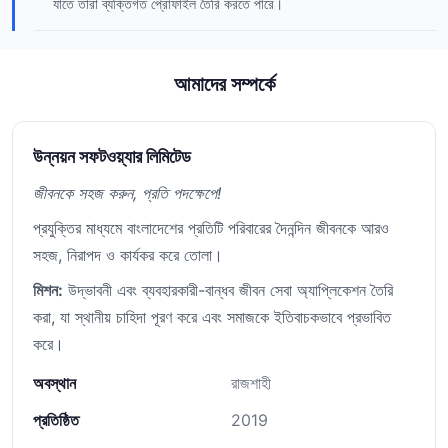
যাতে তারা ব্যক্তিগত প্রোফাইল তৈরি করতে পারে।
আমাদের সম্পর্কে
উন্নয়ন সফটওয়্যার লিমিটেড
জীবনকে সহজ করুন, প্রতি পদক্ষেপে!
প্রযুক্তির মাধ্যমে বাংলাদেশের প্রতিটি পরিবারের দৈনন্দিন জীবনকে আরও
সহজ, নিরাপদ ও কার্যকর করে তোলা।
মিশন:
উদ্ভাবনী এবং ব্যবহারকারী-বান্ধব জীবন সেবা অ্যাপ্লিকেশন তৈরি
করা, যা স্থানীয় চাহিদা পূরণ করে এবং সমাজকে ইতিবাচকভাবে প্রভাবিত
করে।
অবস্থান
রাজশাহী
প্রতিষ্ঠিত
2019