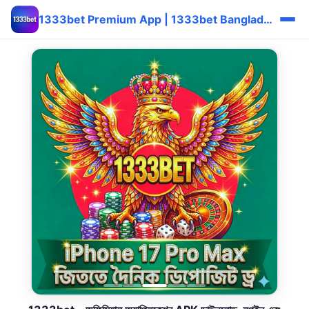
1333bet Premium App | 1333bet Bangladeshi বাঙালি Reward Login ⚡