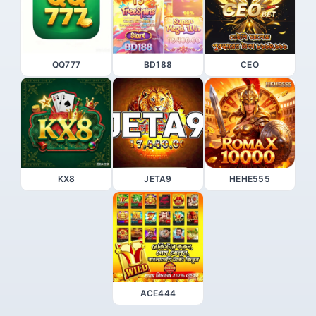
QQ777
BD188
CEO
KX8
JETA9
HEHE555
ACE444