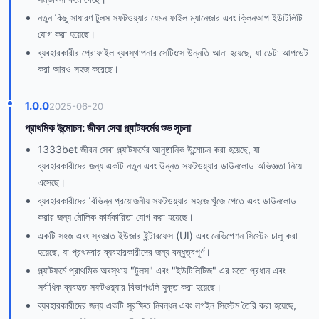
নতুন কিছু সাধারণ টুলস সফটওয়্যার যেমন ফাইল ম্যানেজার এবং ক্লিনআপ ইউটিলিটি
যোগ করা হয়েছে।
ব্যবহারকারীর প্রোফাইল ব্যবস্থাপনার সেটিংসে উন্নতি আনা হয়েছে, যা ডেটা আপডেট
করা আরও সহজ করেছে।
1.0.0
2025-06-20
প্রাথমিক উন্মোচন: জীবন সেবা প্ল্যাটফর্মের শুভ সূচনা
1333bet জীবন সেবা প্ল্যাটফর্মের আনুষ্ঠানিক উন্মোচন করা হয়েছে, যা
ব্যবহারকারীদের জন্য একটি নতুন এবং উন্নত সফটওয়্যার ডাউনলোড অভিজ্ঞতা নিয়ে
এসেছে।
ব্যবহারকারীদের বিভিন্ন প্রয়োজনীয় সফটওয়্যার সহজে খুঁজে পেতে এবং ডাউনলোড
করার জন্য মৌলিক কার্যকারিতা যোগ করা হয়েছে।
একটি সহজ এবং স্বজ্ঞাত ইউজার ইন্টারফেস (UI) এবং নেভিগেশন সিস্টেম চালু করা
হয়েছে, যা প্রথমবার ব্যবহারকারীদের জন্য বন্ধুত্বপূর্ণ।
প্ল্যাটফর্মে প্রাথমিক অবস্থায় "টুলস" এবং "ইউটিলিটিজ" এর মতো প্রধান এবং
সর্বাধিক ব্যবহৃত সফটওয়্যার বিভাগগুলি যুক্ত করা হয়েছে।
ব্যবহারকারীদের জন্য একটি সুরক্ষিত নিবন্ধন এবং লগইন সিস্টেম তৈরি করা হয়েছে,