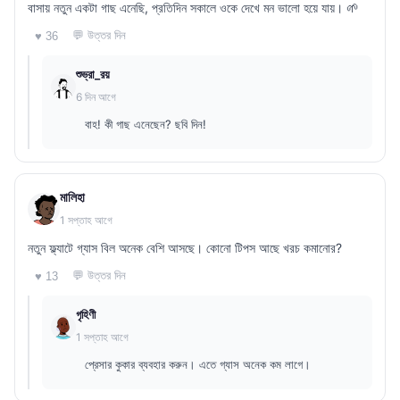
বাসায় নতুন একটা গাছ এনেছি, প্রতিদিন সকালে ওকে দেখে মন ভালো হয়ে যায়। 🌱
💬 উত্তর দিন
♥ 36
শুভ্রা_রয়
6 দিন আগে
বাহ! কী গাছ এনেছেন? ছবি দিন!
মালিহা
1 সপ্তাহ আগে
নতুন ফ্ল্যাটে গ্যাস বিল অনেক বেশি আসছে। কোনো টিপস আছে খরচ কমানোর?
💬 উত্তর দিন
♥ 13
গৃহিণী
1 সপ্তাহ আগে
প্রেসার কুকার ব্যবহার করুন। এতে গ্যাস অনেক কম লাগে।