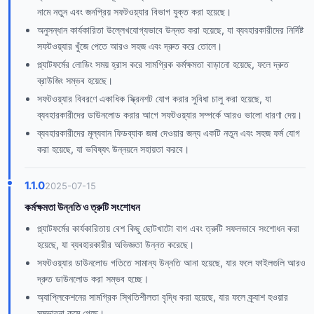
নামে নতুন এবং জনপ্রিয় সফটওয়্যার বিভাগ যুক্ত করা হয়েছে।
অনুসন্ধান কার্যকারিতা উল্লেখযোগ্যভাবে উন্নত করা হয়েছে, যা ব্যবহারকারীদের নির্দিষ্ট
সফটওয়্যার খুঁজে পেতে আরও সহজ এবং দ্রুত করে তোলে।
প্ল্যাটফর্মের লোডিং সময় হ্রাস করে সামগ্রিক কর্মক্ষমতা বাড়ানো হয়েছে, ফলে দ্রুত
ব্রাউজিং সম্ভব হয়েছে।
সফটওয়্যার বিবরণে একাধিক স্ক্রিনশট যোগ করার সুবিধা চালু করা হয়েছে, যা
ব্যবহারকারীদের ডাউনলোড করার আগে সফটওয়্যার সম্পর্কে আরও ভালো ধারণা দেয়।
ব্যবহারকারীদের মূল্যবান ফিডব্যাক জমা দেওয়ার জন্য একটি নতুন এবং সহজ ফর্ম যোগ
করা হয়েছে, যা ভবিষ্যৎ উন্নয়নে সহায়তা করবে।
1.1.0
2025-07-15
কর্মক্ষমতা উন্নতি ও ত্রুটি সংশোধন
প্ল্যাটফর্মের কার্যকারিতায় বেশ কিছু ছোটখাটো বাগ এবং ত্রুটি সফলভাবে সংশোধন করা
হয়েছে, যা ব্যবহারকারীর অভিজ্ঞতা উন্নত করেছে।
সফটওয়্যার ডাউনলোড গতিতে সামান্য উন্নতি আনা হয়েছে, যার ফলে ফাইলগুলি আরও
দ্রুত ডাউনলোড করা সম্ভব হচ্ছে।
অ্যাপ্লিকেশনের সামগ্রিক স্থিতিশীলতা বৃদ্ধি করা হয়েছে, যার ফলে ক্র্যাশ হওয়ার
সম্ভাবনা কমে গেছে।