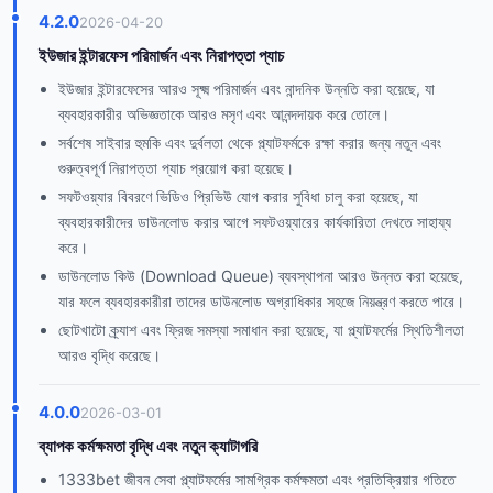
4.2.0
2026-04-20
ইউজার ইন্টারফেস পরিমার্জন এবং নিরাপত্তা প্যাচ
ইউজার ইন্টারফেসের আরও সূক্ষ্ম পরিমার্জন এবং নান্দনিক উন্নতি করা হয়েছে, যা
ব্যবহারকারীর অভিজ্ঞতাকে আরও মসৃণ এবং আনন্দদায়ক করে তোলে।
সর্বশেষ সাইবার হুমকি এবং দুর্বলতা থেকে প্ল্যাটফর্মকে রক্ষা করার জন্য নতুন এবং
গুরুত্বপূর্ণ নিরাপত্তা প্যাচ প্রয়োগ করা হয়েছে।
সফটওয়্যার বিবরণে ভিডিও প্রিভিউ যোগ করার সুবিধা চালু করা হয়েছে, যা
ব্যবহারকারীদের ডাউনলোড করার আগে সফটওয়্যারের কার্যকারিতা দেখতে সাহায্য
করে।
ডাউনলোড কিউ (Download Queue) ব্যবস্থাপনা আরও উন্নত করা হয়েছে,
যার ফলে ব্যবহারকারীরা তাদের ডাউনলোড অগ্রাধিকার সহজে নিয়ন্ত্রণ করতে পারে।
ছোটখাটো ক্র্যাশ এবং ফ্রিজ সমস্যা সমাধান করা হয়েছে, যা প্ল্যাটফর্মের স্থিতিশীলতা
আরও বৃদ্ধি করেছে।
4.0.0
2026-03-01
ব্যাপক কর্মক্ষমতা বৃদ্ধি এবং নতুন ক্যাটাগরি
1333bet জীবন সেবা প্ল্যাটফর্মের সামগ্রিক কর্মক্ষমতা এবং প্রতিক্রিয়ার গতিতে