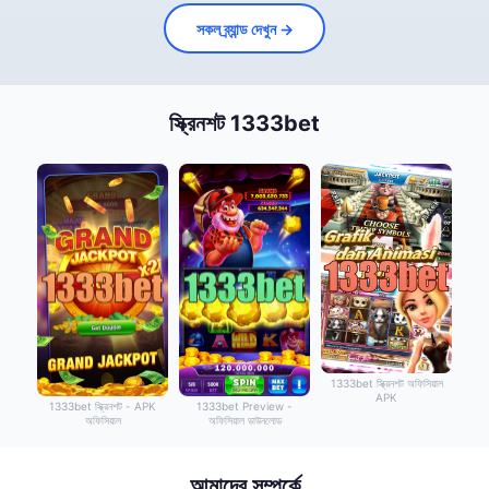
সকল ব্র্যান্ড দেখুন →
স্ক্রিনশট 1333bet
1333bet স্ক্রিনশট অফিসিয়াল
APK
1333bet স্ক্রিনশট - APK
1333bet Preview -
অফিসিয়াল
অফিসিয়াল ডাউনলোড
আমাদের সম্পর্কে